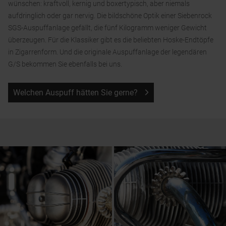
wünschen: kraftvoll, kernig und boxertypisch, aber niemals
aufdringlich oder gar nervig. Die bildschöne Optik einer Siebenrock
SGS-Auspuffanlage gefällt, die fünf Kilogramm weniger Gewicht
überzeugen. Für die Klassiker gibt es die beliebten Hoske-Endtöpfe
in Zigarrenform. Und die originale Auspuffanlage der legendären
G/S bekommen Sie ebenfalls bei uns.
Welchen Auspuff hätten Sie gerne?