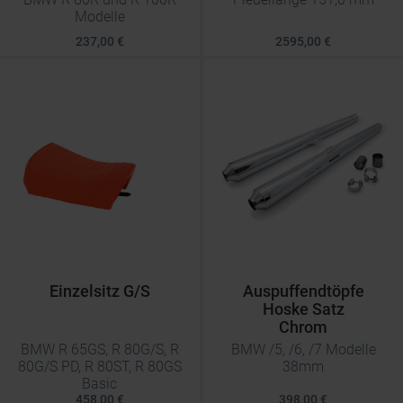
Modelle
237,00 €
2595,00 €
Einzelsitz G/S
Auspuffendtöpfe
Hoske Satz
Chrom
BMW R 65GS, R 80G/S, R
BMW /5, /6, /7 Modelle
80G/S PD, R 80ST, R 80GS
38mm
Basic
458,00 €
398,00 €