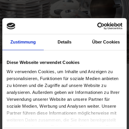
Zustimmung
Details
Über Cookies
Diese Webseite verwendet Cookies
Wir verwenden Cookies, um Inhalte und Anzeigen zu
DIE SIEBENROCK-KITS
personalisieren, Funktionen für soziale Medien anbieten
Plug & Play für Drehmoment bis zum
zu können und die Zugriffe auf unsere Website zu
Abwinken
analysieren. Außerdem geben wir Informationen zu Ihrer
Wer Siebenrock sagt, denkt in neun von zehn Fällen an
Verwendung unserer Website an unsere Partner für
unsere Kits zur Optimierung von Leistung und
soziale Medien, Werbung und Analysen weiter. Unsere
Drehmoment. Besitzer eines 2V-Boxers kennen die typische
Partner führen diese Informationen möglicherweise mit
Frage am Bikertreff: „Noch original oder schon ein
weiteren Daten zusammen, die Sie ihnen bereitgestellt
Siebenrock-Kit drauf?“ Meist ist es also nur eine Frage der
haben oder die sie im Rahmen Ihrer Nutzung der Dienste