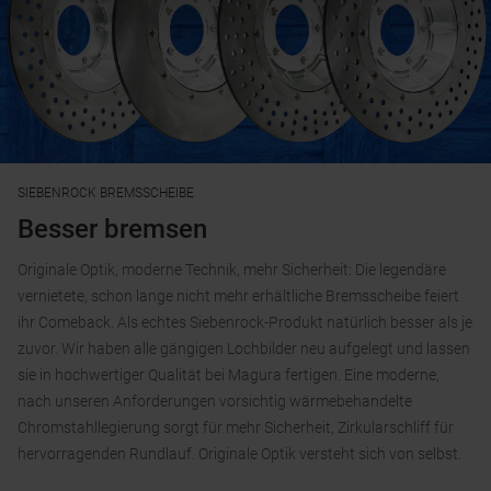
SIEBENROCK BREMSSCHEIBE
Besser bremsen
Originale Optik, moderne Technik, mehr Sicherheit: Die legendäre
vernietete, schon lange nicht mehr erhältliche Bremsscheibe feiert
ihr Comeback. Als echtes Siebenrock-Produkt natürlich besser als je
zuvor. Wir haben alle gängigen Lochbilder neu aufgelegt und lassen
sie in hochwertiger Qualität bei Magura fertigen. Eine moderne,
nach unseren Anforderungen vorsichtig wärmebehandelte
Chromstahllegierung sorgt für mehr Sicherheit, Zirkularschliff für
hervorragenden Rundlauf. Originale Optik versteht sich von selbst.