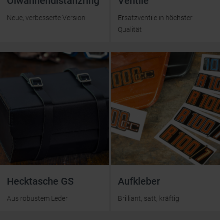
Ölwannen­distanzring
Ventile
Neue, verbesserte Version
Ersatz­ventile in höchster
Qualität
Hecktasche GS
Aufkleber
Aus robustem Leder
Brilliant, satt, kräftig