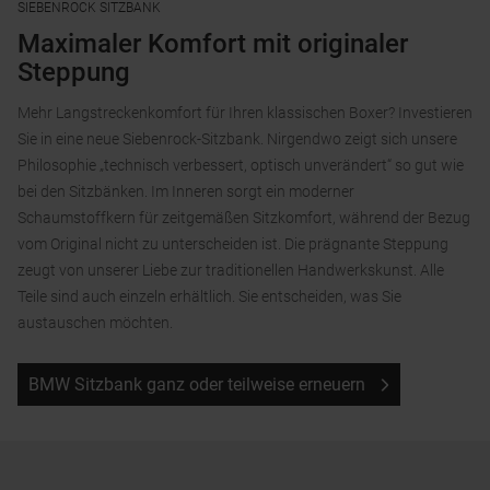
SIEBENROCK SITZBANK
Maximaler Komfort mit originaler
Steppung
Mehr Langstreckenkomfort für Ihren klassischen Boxer? Investieren
Sie in eine neue Siebenrock-Sitzbank. Nirgendwo zeigt sich unsere
Philosophie „technisch verbessert, optisch unverändert“ so gut wie
bei den Sitzbänken. Im Inneren sorgt ein moderner
Schaumstoffkern für zeitgemäßen Sitzkomfort, während der Bezug
vom Original nicht zu unterscheiden ist. Die prägnante Steppung
zeugt von unserer Liebe zur traditionellen Handwerkskunst. Alle
Teile sind auch einzeln erhältlich. Sie entscheiden, was Sie
austauschen möchten.
BMW Sitzbank ganz oder teilweise erneuern