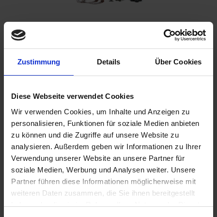
Benachrichtigen Sie mich, sobald der Artikel
Zustimmung
Details
Über Cookies
lieferbar ist.
Diese Webseite verwendet Cookies
Ich habe die
Datenschutzbestimmungen
zur Kenntnis
Wir verwenden Cookies, um Inhalte und Anzeigen zu
genommen.
personalisieren, Funktionen für soziale Medien anbieten
zu können und die Zugriffe auf unsere Website zu
2.595,00 €
analysieren. Außerdem geben wir Informationen zu Ihrer
inkl. ges. USt.,
zzgl. Versandkosten
Verwendung unserer Website an unsere Partner für
soziale Medien, Werbung und Analysen weiter. Unsere
Merken
Bewerten
Partner führen diese Informationen möglicherweise mit
weiteren Daten zusammen, die Sie ihnen bereitgestellt
Artikel Nr.:
1101100
haben oder die sie im Rahmen Ihrer Nutzung der Dienste
gesammelt haben. Sie geben Einwilligung zu unseren