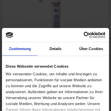
Höchstleistungsfett
Zustimmung
Details
Über Cookies
0.4 Kilogramm (46,25 € / 1 Kilogramm)
LM50 Litho HT Liqui Moly
Diese Webseite verwendet Cookies
Wir verwenden Cookies, um Inhalte und Anzeigen zu
personalisieren, Funktionen für soziale Medien anbieten
18,50 €
zu können und die Zugriffe auf unsere Website zu
analysieren. Außerdem geben wir Informationen zu Ihrer
inkl. ges. USt., zzgl. Versandkosten
Verwendung unserer Website an unsere Partner für
Art.Nr. LM3406
soziale Medien, Werbung und Analysen weiter. Unsere
Partner führen diese Informationen möglicherweise mit