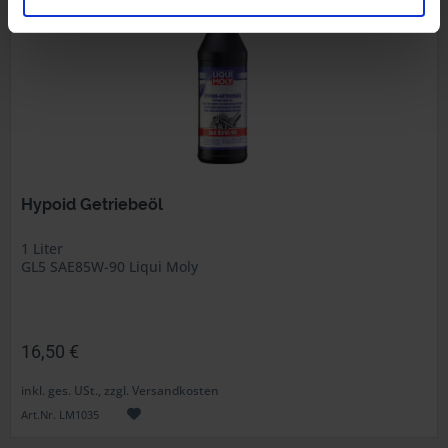
Hypoid Getriebeöl
1 Liter
GL5 SAE85W-90 Liqui Moly
16,50 €
inkl. ges. USt., zzgl. Versandkosten
Art.Nr. LM1035