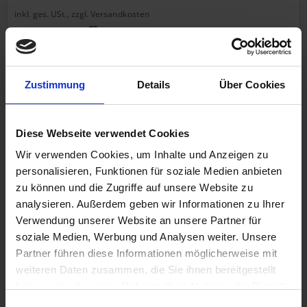
inkl. ges. USt., zzgl. Versandkosten
Art.Nr. 1811442
NEU
Zustimmung
Details
Über Cookies
Diese Webseite verwendet Cookies
Wir verwenden Cookies, um Inhalte und Anzeigen zu
personalisieren, Funktionen für soziale Medien anbieten
zu können und die Zugriffe auf unsere Website zu
Auspuffendtöpfe Hoske Satz
analysieren. Außerdem geben wir Informationen zu Ihrer
Schwarz verchromt
Verwendung unserer Website an unsere Partner für
BMW R 45, R 65, R 65LS
soziale Medien, Werbung und Analysen weiter. Unsere
35mm
Partner führen diese Informationen möglicherweise mit
weiteren Daten zusammen, die Sie ihnen bereitgestellt
haben oder die sie im Rahmen Ihrer Nutzung der Dienste
439,00 €
gesammelt haben. Sie geben Einwilligung zu unseren