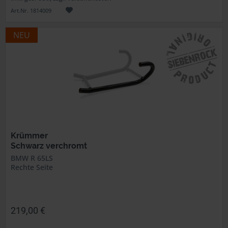
Art.Nr. 1814009
NEU
Krümmer
Schwarz verchromt
BMW R 65LS
Rechte Seite
219,00 €