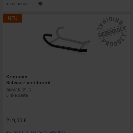
Art.Nr. 1814181
NEU
Krümmer
Schwarz verchromt
BMW R 65LS
Linke Seite
219,00 €
inkl. ges. USt., zzgl. Versandkosten