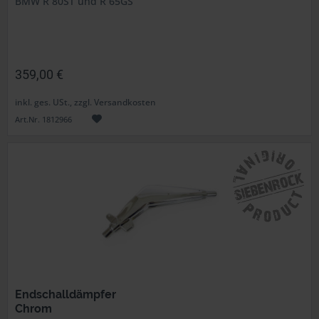
BMW R 80ST und R 65GS
359,00 €
inkl. ges. USt., zzgl. Versandkosten
Art.Nr. 1812966
Endschalldämpfer
Chrom