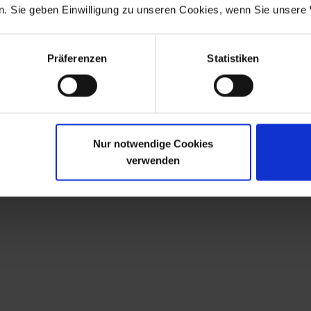
ite, also wenn Sie sich nicht registrieren oder uns anderw
. Sie geben Einwilligung zu unseren Cookies, wenn Sie unsere 
unseren Server übermittelt. Wenn Sie unsere Website betr
nsere Website anzuzeigen und die Stabilität und Sicherheit 
Präferenzen
Statistiken
Nur notwendige Cookies
MT)
verwenden