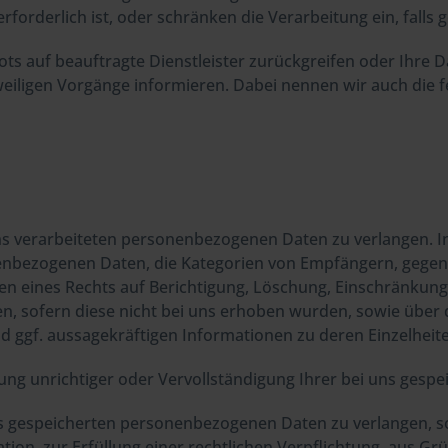
forderlich ist, oder schränken die Verarbeitung ein, falls
bots auf beauftragte Dienstleister zurückgreifen oder Ihre
weiligen Vorgänge informieren. Dabei nennen wir auch die f
s verarbeiteten personenbezogenen Daten zu verlangen. I
enbezogenen Daten, die Kategorien von Empfängern, gegen
en eines Rechts auf Berichtigung, Löschung, Einschränkun
en, sofern diese nicht bei uns erhoben wurden, sowie über
nd ggf. aussagekräftigen Informationen zu deren Einzelheit
ung unrichtiger oder Vervollständigung Ihrer bei uns ges
s gespeicherten personenbezogenen Daten zu verlangen, so
on, zur Erfüllung einer rechtlichen Verpflichtung, aus Grü