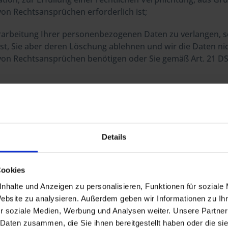
n Rechtsansprüchen erforderlich ist;
arbeitung Ihrer personenbezogenen Daten zu verlangen, sow
ist, Sie aber deren Löschung ablehnen und wir die Daten ni
on Rechtsansprüchen benötigen oder Sie gemäß Art. 21 D
en, die Sie uns bereitgestellt haben, in einem strukturi
n Verantwortlichen zu verlangen;
inwilligung jederzeit gegenüber uns zu widerrufen. Dies hat
Details
cht mehr fortführen dürfen und
örde zu beschweren. In der Regel können Sie sich hierfür 
Cookies
res Geschäftssitzes wenden.
nhalte und Anzeigen zu personalisieren, Funktionen für soziale
Website zu analysieren. Außerdem geben wir Informationen zu I
r soziale Medien, Werbung und Analysen weiter. Unsere Partner
i Besuch unserer Website
 Daten zusammen, die Sie ihnen bereitgestellt haben oder die s