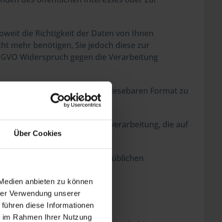
eit die Richtigkeit der Daten von Ihnen
cht mehr benötigen, Sie jedoch diese zur
SGVO Widerspruch gegen die Verarbeitung
erten, gängigen und maschinenlesebaren Format zu
 zur Folge, dass wir die Datenverarbeitung, die auf
Über Cookies
an die Aufsichtsbehörde Ihres üblichen
 Medien anbieten zu können
hrer Verwendung unserer
 führen diese Informationen
ie im Rahmen Ihrer Nutzung