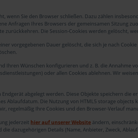
ht, wenn Sie den Browser schließen. Dazu zählen insbesond
dene Anfragen Ihres Browsers der gemeinsamen Sitzung zu
e zurückkehren. Die Session-Cookies werden gelöscht, wen
einer vorgegebenen Dauer gelöscht, die sich je nach Cookie
löschen.
end Ihren Wünschen konfigurieren und z. B. die Annahme vo
ienstleistungen) oder allen Cookies ablehnen. Wir weisen Si
em Endgerät abgelegt werden. Diese Objekte speichern die 
s Ablaufdatum. Die Nutzung von HTML5 storage objects kö
r, regelmäßig Ihre Cookies und den Browser-Verlauf manue
rung jederzeit
hier auf unserer Website
ändern, einschränke
 die dazugehörigen Details (Name, Anbieter, Zweck, Ablauf,