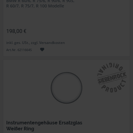
BMW R 60/6, R 75/6, R 90/6, R 90S,
R 60/7, R 75/7, R 100 Modelle
198,00 €
inkl. ges. USt., zzgl. Versandkosten
Art.Nr. 6211664S
Instrumentengehäuse Ersatzglas
Weißer Ring