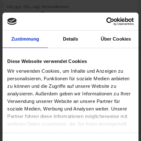
inkl. ges. USt., zzgl. Versandkosten
Art.Nr. 3353353
Zustimmung
Details
Über Cookies
Diese Webseite verwendet Cookies
Wir verwenden Cookies, um Inhalte und Anzeigen zu
personalisieren, Funktionen für soziale Medien anbieten
zu können und die Zugriffe auf unsere Website zu
Federbein Satz
analysieren. Außerdem geben wir Informationen zu Ihrer
Verwendung unserer Website an unsere Partner für
BMW R 45, R 65
soziale Medien, Werbung und Analysen weiter. Unsere
YSS
Partner führen diese Informationen möglicherweise mit
weiteren Daten zusammen, die Sie ihnen bereitgestellt
haben oder die sie im Rahmen Ihrer Nutzung der Dienste
299,00 €
gesammelt haben. Sie geben Einwilligung zu unseren