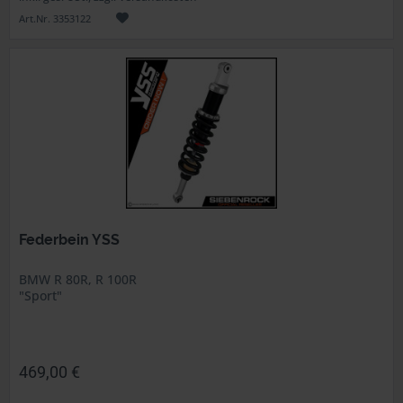
Art.Nr. 3353122
Federbein YSS
BMW R 80R, R 100R
"Sport"
469,00 €