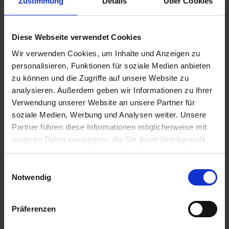
Zustimmung
Details
Über Cookies
Diese Webseite verwendet Cookies
79,00 €
Wir verwenden Cookies, um Inhalte und Anzeigen zu
inkl. ges. USt.,
zzgl. Versandkosten
personalisieren, Funktionen für soziale Medien anbieten
Sofort versandfertig, Lieferzeit ca. 2-4 Werktage innerhalb
zu können und die Zugriffe auf unsere Website zu
Deutschlands
analysieren. Außerdem geben wir Informationen zu Ihrer
Verwendung unserer Website an unsere Partner für
In den
Warenkorb
soziale Medien, Werbung und Analysen weiter. Unsere
Merken
Bewerten
Partner führen diese Informationen möglicherweise mit
weiteren Daten zusammen, die Sie ihnen bereitgestellt
Artikel Nr.:
3353084
haben oder die sie im Rahmen Ihrer Nutzung der Dienste
gesammelt haben. Sie geben Einwilligung zu unseren
Einwilligungsauswahl
Beschreibung
Cookies, wenn Sie unsere Webseite weiterhin nutzen.
Notwendig
Mit 3 Rillen. Aus hochwertigem Aluminium, edle Optik.
Preis pro Stück. Für die klassischen BMW...
mehr
Präferenzen
Bewertungen
0