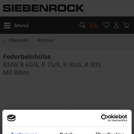
Menü
Übersicht
Rahmen
Federbeinhülse
BMW R 60/6, R 75/6, R 90/6, R 90S
Mit Rillen