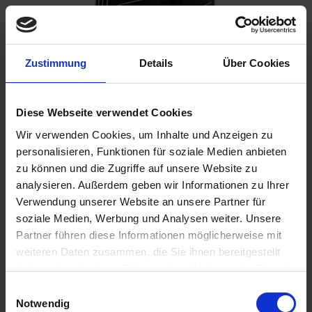
Zustimmung
Details
Über Cookies
109,00 €
Diese Webseite verwendet Cookies
inkl. ges. USt.,
zzgl. Versandkosten
Wir verwenden Cookies, um Inhalte und Anzeigen zu
Sofort versandfertig, Lieferzeit ca. 2-4 Werktage innerhalb
personalisieren, Funktionen für soziale Medien anbieten
Deutschlands
zu können und die Zugriffe auf unsere Website zu
analysieren. Außerdem geben wir Informationen zu Ihrer
In den
Warenkorb
Verwendung unserer Website an unsere Partner für
soziale Medien, Werbung und Analysen weiter. Unsere
Merken
Bewerten
Partner führen diese Informationen möglicherweise mit
weiteren Daten zusammen, die Sie ihnen bereitgestellt
Artikel Nr.:
1112375
haben oder die sie im Rahmen Ihrer Nutzung der Dienste
gesammelt haben. Sie geben Einwilligung zu unseren
Einwilligungsauswahl
Beschreibung
Cookies, wenn Sie unsere Webseite weiterhin nutzen.
Notwendig
Der klassische runde Ventildeckel war 1992 das erste