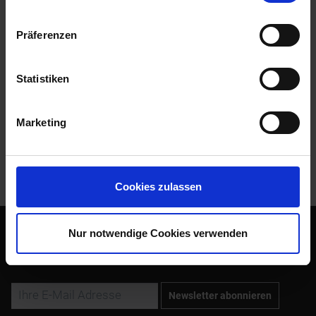
Original Siebenrock-Produkt. Die damals von...
mehr
Präferenzen
Bewertungen
0
Bewertungen lesen, schreiben und diskutieren...
mehr
Statistiken
Zubehör
1
Marketing
Kunden kauften auch
Kunden haben sich ebenfalls angesehen
Cookies zulassen
Nur notwendige Cookies verwenden
Abonnieren Sie den kostenlosen Newsletter und verpassen
Sie keine Neuigkeit oder Aktion mehr von Siebenrock.
Newsletter abonnieren