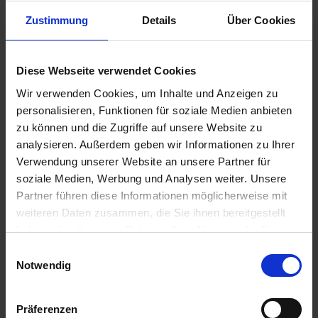
Zustimmung
Details
Über Cookies
6,95 €
Diese Webseite verwendet Cookies
inkl. ges. USt.,
zzgl. Versandkosten
Wir verwenden Cookies, um Inhalte und Anzeigen zu
Sofort versandfertig, Lieferzeit ca. 2-4 Werktage innerhalb
personalisieren, Funktionen für soziale Medien anbieten
Deutschlands
zu können und die Zugriffe auf unsere Website zu
analysieren. Außerdem geben wir Informationen zu Ihrer
In den
Warenkorb
Verwendung unserer Website an unsere Partner für
Merken
Bewerten
soziale Medien, Werbung und Analysen weiter. Unsere
Partner führen diese Informationen möglicherweise mit
Artikel Nr.:
3312019
weiteren Daten zusammen, die Sie ihnen bereitgestellt
haben oder die sie im Rahmen Ihrer Nutzung der Dienste
Beschreibung
gesammelt haben. Sie geben Einwilligung zu unseren
Einwilligungsauswahl
Cookies, wenn Sie unsere Webseite weiterhin nutzen.
Notwendig
30x4x27 Tellerrand innen. Preis pro Stück. Wenn Ihr
Endantrieb auf der rechten Seite undicht...
mehr
Präferenzen
Bewertungen
0