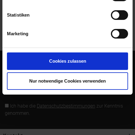
Bewertungen lesen, schreiben und diskutieren...
mehr
Statistiken
Kunden kauften auch
Marketing
Kunden haben sich ebenfalls angesehen
Cookies zulassen
Abonnieren Sie den kostenlosen Newsletter und verpassen
Sie keine Neuigkeit oder Aktion mehr von Siebenrock.
Nur notwendige Cookies verwenden
Newsletter abonnieren
Ich habe die
Datenschutzbestimmungen
zur Kenntnis
genommen.