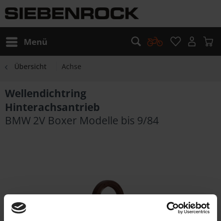
Menü
Übersicht
Achse
Wellendichtring
Hinterachsantrieb
BMW 2V Boxer Modelle bis 9/84