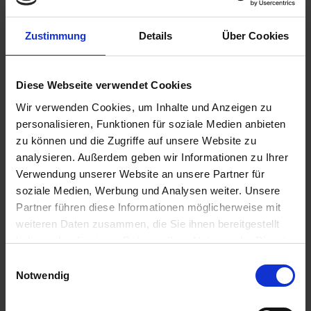
Zustimmung
Details
Über Cookies
Diese Webseite verwendet Cookies
114,50 €
Wir verwenden Cookies, um Inhalte und Anzeigen zu
inkl. ges. USt.,
zzgl. Versandkosten
personalisieren, Funktionen für soziale Medien anbieten
Sofort versandfertig, Lieferzeit ca. 2-4 Werktage innerhalb
zu können und die Zugriffe auf unsere Website zu
Deutschlands
analysieren. Außerdem geben wir Informationen zu Ihrer
In den
Warenkorb
Verwendung unserer Website an unsere Partner für
soziale Medien, Werbung und Analysen weiter. Unsere
Merken
Bewerten
Partner führen diese Informationen möglicherweise mit
weiteren Daten zusammen, die Sie ihnen bereitgestellt
Artikel Nr.:
3312100
haben oder die sie im Rahmen Ihrer Nutzung der Dienste
gesammelt haben. Sie geben Einwilligung zu unseren
Einwilligungsauswahl
Beschreibung
Cookies, wenn Sie unsere Webseite weiterhin nutzen.
Notwendig
Kostengünstiger Reparaturkit für die Antriebsverzahnung
der Zweiventilboxer Modelle mit 2...
mehr