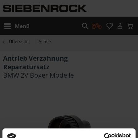
Menü
Übersicht
Achse
Antrieb Verzahnung
Reparatursatz
BMW 2V Boxer Modelle