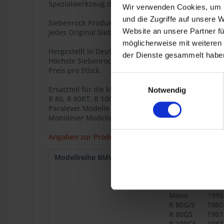
Spezialwerkzeug durchgeführt werden.
Wir verwenden Cookies, um I
und die Zugriffe auf unsere 
Siebenrock Produkt
Website an unsere Partner fü
Jedes Original Siebenrock-Produkt trägt dieses Siege
möglicherweise mit weiteren
Hergestellt in Deutschland.
der Dienste gesammelt haben
Höchste Siebenrock Qualität.
Preis pro Stück.
Einwilligungsauswahl
Ersatzteil für die klassischen BMW 2V Boxer Modell
Notwendig
R 80, R 80RT, R 100, R 100RS, R 100RT, R 100CS, R45,
Paralever Modelle R 80GS, R 100GS, R 100GS PD, R 8
Monolever Modelle R 65, R 65RT, R 80, R 80RT, R 10
Angaben zur Produktsicherheit
Modellreihe BMW :
R 80
9.1980
R 45
9.1980
R 65 Mono
1985
R 100
1986
Mono
1995
R 80G/S
1980
R 80GS
1987
R 100GS
1987