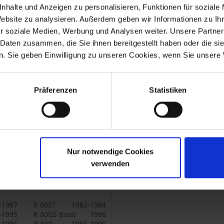
nhalte und Anzeigen zu personalisieren, Funktionen für soziale
Website zu analysieren. Außerdem geben wir Informationen zu I
r soziale Medien, Werbung und Analysen weiter. Unsere Partner
l und garantiert Ihnen höchste Qualität, konsequent optimiert bis 
 Daten zusammen, die Sie ihnen bereitgestellt haben oder die s
. Sie geben Einwilligung zu unseren Cookies, wenn Sie unsere 
e
Präferenzen
Statistiken
 R 65, R 65LS, R 65GS, R 80G/S, R 80ST
0GS Basic, R 80R R 100R, R 100R Mystic
0RS, R 100RT.
Nur notwendige Cookies
-1984
R 100
9.1980-1984
verwenden
-1985
R 65
9.1980-1985
-1993
R 80 Mono
1984-1995
-
R 65GS
1987-1992
-1987
R 80ST
1982-1984
-1995
R 80GS Basic
1996
-1996
R 80R
1991-1995