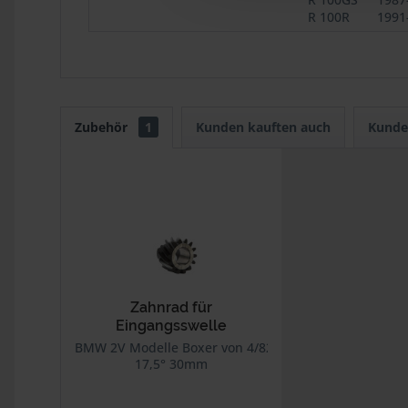
R 100R
1991
Zubehör
1
Kunden kauften auch
Kunde
Zahnrad für
Eingangsswelle
BMW 2V Modelle Boxer von 4/82 bis 3/85
17,5° 30mm