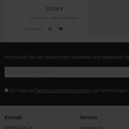
139,00 €
inkl. ges. USt., zzgl. Versandkosten
Art.Nr. 2322991
Abonnieren Sie den kostenlosen Newsletter und verpassen Sie
Ich habe die
Datenschutzbestimmungen
zur Kenntnis gen
Kontakt
Service
Wertstraße 34
Impressum