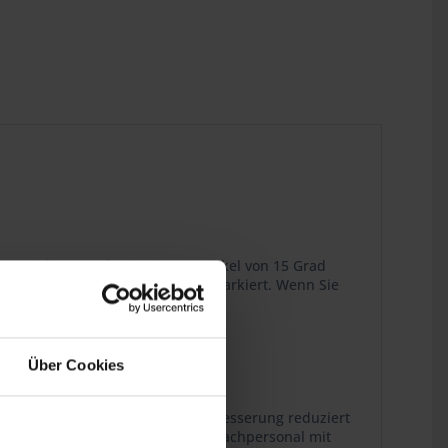
 Getrieben wurden in einem Winkel von 15 Grad
"X" auf dem Abtriebswellenrad markiert. Wenn Sie
nau prüfen.
Über Cookies
ren Gesamtübersetzung. Diese Verbesserung reduziert
keit. Der Einbau sollte nur von Fachpersonal mit