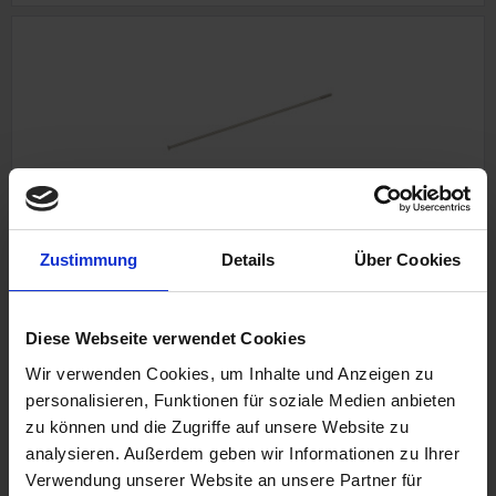
Speiche
Zustimmung
Details
Über Cookies
M4x176
BMW /6, /7 Modelle
19" Vorderrad Scheibenbremse
Diese Webseite verwendet Cookies
Wir verwenden Cookies, um Inhalte und Anzeigen zu
personalisieren, Funktionen für soziale Medien anbieten
2,85 €
zu können und die Zugriffe auf unsere Website zu
analysieren. Außerdem geben wir Informationen zu Ihrer
inkl. ges. USt., zzgl. Versandkosten
Verwendung unserer Website an unsere Partner für
Art.Nr. 3631593