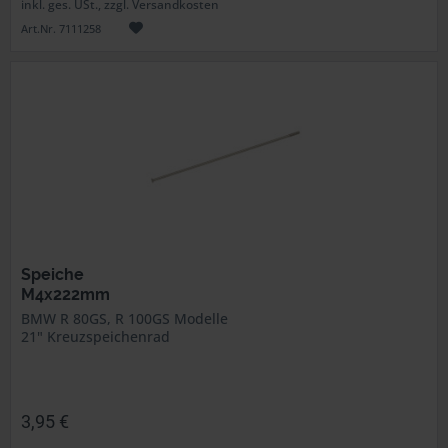
inkl. ges. USt., zzgl. Versandkosten
Art.Nr. 7111258
Speiche
M4x222mm
BMW R 80GS, R 100GS Modelle
21" Kreuzspeichenrad
3,95 €