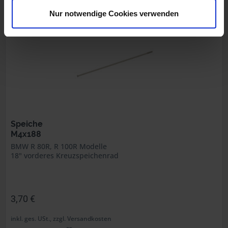
Nur notwendige Cookies verwenden
Speiche
M4x188
BMW R 80R, R 100R Modelle
18" vorderes Kreuzspeichenrad
3,70 €
inkl. ges. USt., zzgl. Versandkosten