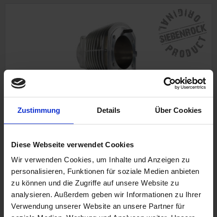
Zylinder mit Stehbolzen
Zustimmung
Details
Über Cookies
Ab 750cc bis 9/1980
Power Kit 1000cc, Replacement Kit 1000cc und BMW 2V
Modelle
Diese Webseite verwendet Cookies
Wir verwenden Cookies, um Inhalte und Anzeigen zu
personalisieren, Funktionen für soziale Medien anbieten
349,00 €
zu können und die Zugriffe auf unsere Website zu
analysieren. Außerdem geben wir Informationen zu Ihrer
inkl. ges. USt., zzgl. Versandkosten
Verwendung unserer Website an unsere Partner für
Art.Nr. 1100111