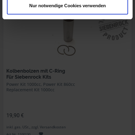
Nur notwendige Cookies verwenden
Kolbenbolzen mit C-Ring
Für Siebenrock Kits
Power Kit 1000cc, Power Kit 860cc
Replacement Kit 1000cc
19,90 €
inkl. ges. USt., zzgl. Versandkosten
Art.Nr. 1100130