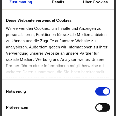
Zustimmung
Details
Über Cookies
Diese Webseite verwendet Cookies
Wir verwenden Cookies, um Inhalte und Anzeigen zu
personalisieren, Funktionen für soziale Medien anbieten
zu können und die Zugriffe auf unsere Website zu
analysieren. Außerdem geben wir Informationen zu Ihrer
Verwendung unserer Website an unsere Partner für
Federbein YSS
soziale Medien, Werbung und Analysen weiter. Unsere
Partner führen diese Informationen möglicherweise mit
BMW R 65GS, R 80G/S
weiteren Daten zusammen, die Sie ihnen bereitgestellt
Eco
haben oder die sie im Rahmen Ihrer Nutzung der Dienste
gesammelt haben. Sie geben Einwilligung zu unseren
Einwilligungsauswahl
Cookies, wenn Sie unsere Webseite weiterhin nutzen.
Notwendig
298,00 €
inkl. ges. USt., zzgl. Versandkosten
Präferenzen
Art.Nr. 3353730Y