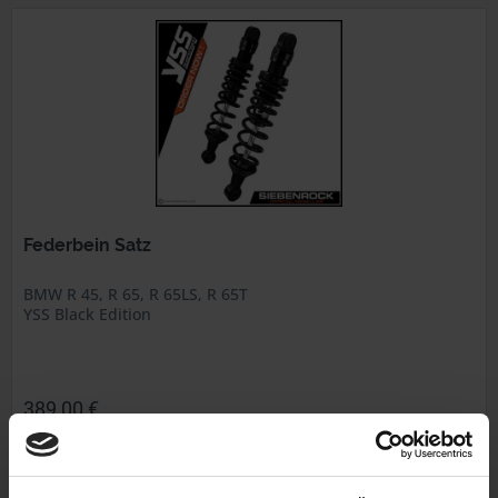
Federbein Satz
BMW R 45, R 65, R 65LS, R 65T
YSS Black Edition
389,00 €
inkl. ges. USt., zzgl. Versandkosten
Art.Nr. 3353508Y