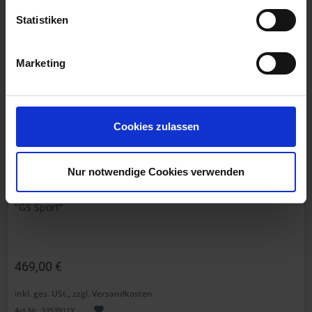
Statistiken
Marketing
Cookies zulassen
Federbein YSS
Nur notwendige Cookies verwenden
BMW R 80GS, R 100GS
"GS Sport"
469,00 €
inkl. ges. USt., zzgl. Versandkosten
Art.Nr. 3353911Y