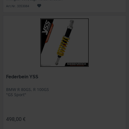
Art.Nr. 3353084
Federbein YSS
BMW R 80GS, R 100GS
"GS Sport"
498,00 €