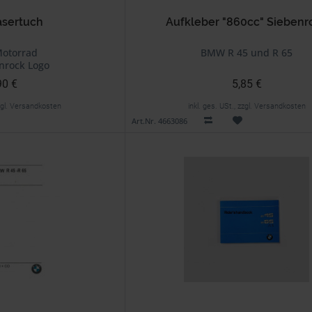
asertuch
Aufkleber "860cc" Siebenr
otorrad
BMW R 45 und R 65
nrock Logo
90 €
5,85 €
zzgl. Versandkosten
inkl. ges. USt., zzgl. Versandkosten
Art.Nr. 4663086