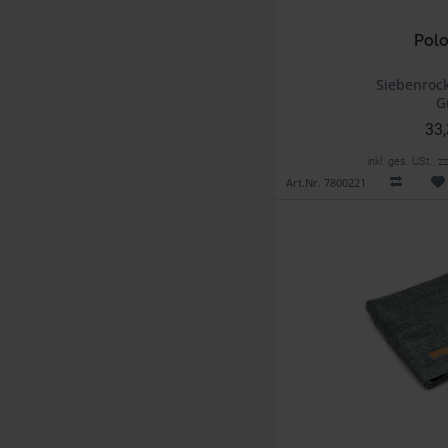
Polo
Siebenrock
G
33,
inkl. ges. USt., 
Art.Nr. 7800221