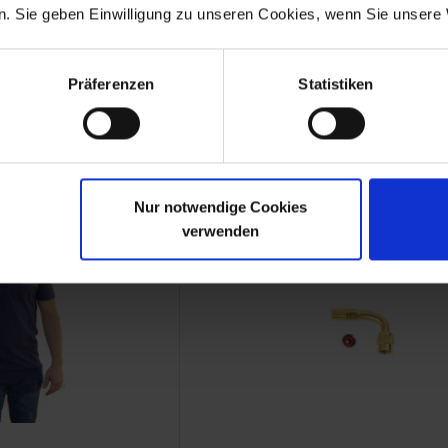
. Sie geben Einwilligung zu unseren Cookies, wenn Sie unsere 
 Shirt
Polo Shirt
Präferenzen
Statistiken
 enthusiast
Siebenrock enthusiast
. XXL
Gr. XL
31 €
33,31 €
zzgl. Versandkosten
inkl. ges. USt., zzgl. Versandkosten
Art.Nr. 7800222
Nur notwendige Cookies
verwenden