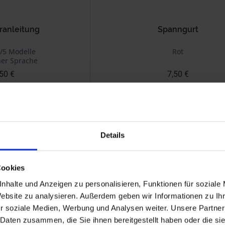
ranleitung
Spanngurt
/5 Modelle
Rot
her Sprache
50 €
7,50 €
zzgl. Versandkosten
inkl. ges. USt., zzgl. Versandkosten
Art.Nr. 7111898
Details
Cookies
nhalte und Anzeigen zu personalisieren, Funktionen für soziale
Website zu analysieren. Außerdem geben wir Informationen zu I
r soziale Medien, Werbung und Analysen weiter. Unsere Partner
 Daten zusammen, die Sie ihnen bereitgestellt haben oder die s