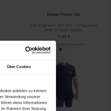
Kleber Power Gel
0.02 Kilogramm (592,50 € / 1 Kilogramm)
BMW 2V Boxer Modelle
11,85 €
inkl. ges. USt., zzgl. Versandkosten
Art.Nr. 8122143
Über Cookies
 Medien anbieten zu können
hrer Verwendung unserer
 führen diese Informationen
ie im Rahmen Ihrer Nutzung