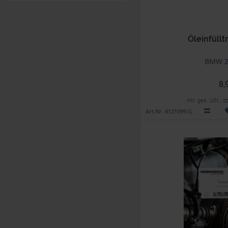
Öleinfüllt
BMW 2
8,
inkl. ges. USt., 
Art.Nr. 8121099.G