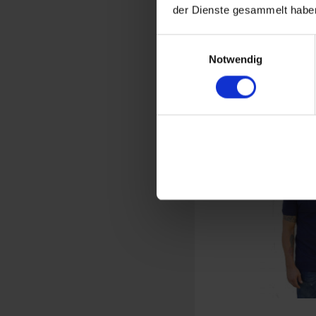
der Dienste gesammelt haben
Polo
Einwilligungsauswahl
Notwendig
Siebenrock
Gr
33,
inkl. ges. USt., 
Art.Nr. 7800223