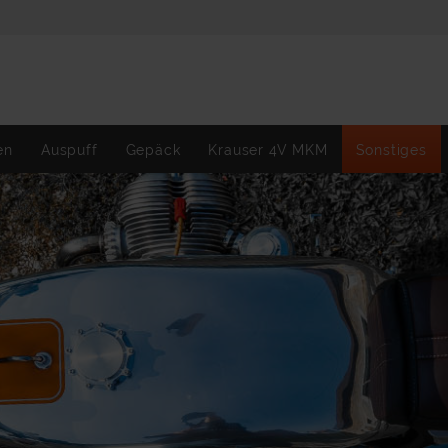
en
Auspuff
Gepäck
Krauser 4V MKM
Sonstiges