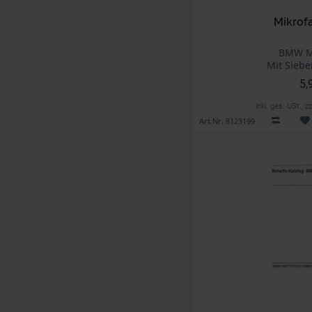
Mikrof
BMW M
Mit Siebe
5,
inkl. ges. USt., 
Art.Nr. 8123199