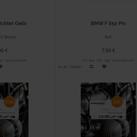
richter Gelb
BMW F 650 Pin
V Boxer
Rot
90 €
7,90 €
zzgl. Versandkosten
inkl. ges. USt., zzgl. Versandkosten
Art.Nr. 7260861