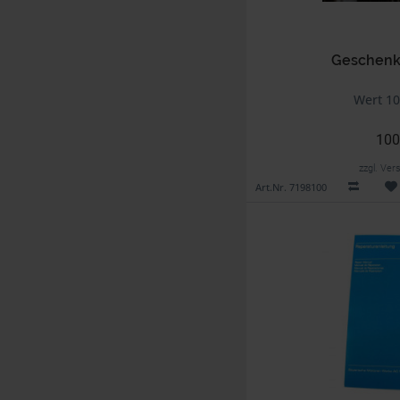
Geschenk
Wert 10
100
zzgl. Ve
Art.Nr. 7198100