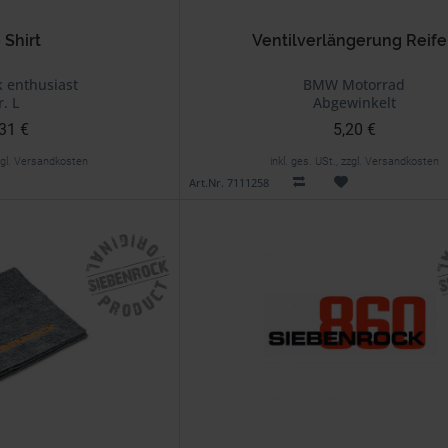
 Shirt
Ventilverlängerung Reif
 enthusiast
BMW Motorrad
r. L
Abgewinkelt
31 €
5,20 €
zzgl. Versandkosten
inkl. ges. USt., zzgl. Versandkosten
Art.Nr. 7111258