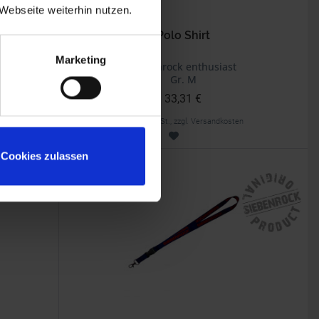
Webseite weiterhin nutzen.
Polo Shirt
Marketing
Siebenrock enthusiast
Gr. M
33,31 €
inkl. ges. USt., zzgl. Versandkosten
Art.Nr. 7800220
Cookies zulassen