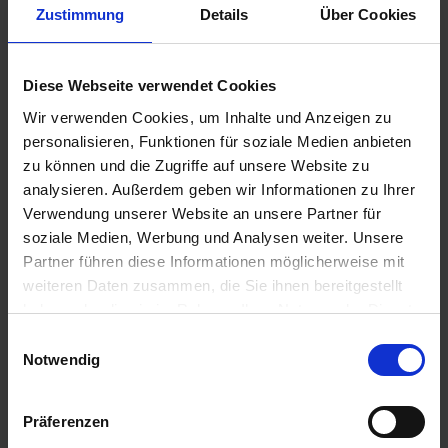
Zustimmung
Details
Über Cookies
50,00 €
Diese Webseite verwendet Cookies
zzgl. Versandkosten
Sofort versandfertig, Lieferzeit ca. 2-4 Werktage innerhalb
Wir verwenden Cookies, um Inhalte und Anzeigen zu
Deutschlands
personalisieren, Funktionen für soziale Medien anbieten
zu können und die Zugriffe auf unsere Website zu
In den
Warenkorb
analysieren. Außerdem geben wir Informationen zu Ihrer
Verwendung unserer Website an unsere Partner für
Merken
Bewerten
soziale Medien, Werbung und Analysen weiter. Unsere
Partner führen diese Informationen möglicherweise mit
Artikel Nr.:
7198050
weiteren Daten zusammen, die Sie ihnen bereitgestellt
haben oder die sie im Rahmen Ihrer Nutzung der Dienste
Beschreibung
gesammelt haben. Sie geben Einwilligung zu unseren
Einwilligungsauswahl
Die Geschenkidee für jeden BMW 2V Boxer Enthusiasten.
Cookies, wenn Sie unsere Webseite weiterhin nutzen.
Notwendig
Gutscheinwert Gutschein im Wert von...
mehr
Bewertungen
0
Präferenzen
Bewertungen lesen, schreiben und diskutieren...
mehr