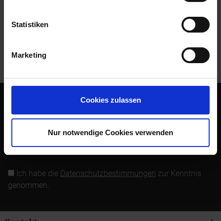
Bewertungen lesen, schreiben und diskutieren...
mehr
Statistiken
Kunden kauften auch
Marketing
Kunden haben sich ebenfalls angesehen
Cookies zulassen
Abonnieren Sie den kostenlosen Newsletter und verpassen
Sie keine Neuigkeit oder Aktion mehr von Siebenrock.
Nur notwendige Cookies verwenden
Newsletter abonnieren
Ich habe die
Datenschutzbestimmungen
zur Kenntnis
genommen.