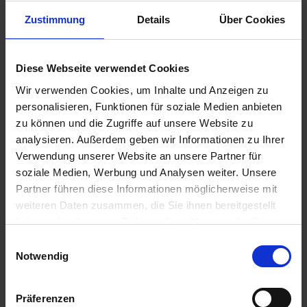
Zustimmung
Details
Über Cookies
3,50 €
Diese Webseite verwendet Cookies
inkl. ges. USt.,
zzgl. Versandkosten
Wir verwenden Cookies, um Inhalte und Anzeigen zu
Sofort versandfertig, Lieferzeit ca. 2-4 Werktage innerhalb
personalisieren, Funktionen für soziale Medien anbieten
Deutschlands
zu können und die Zugriffe auf unsere Website zu
analysieren. Außerdem geben wir Informationen zu Ihrer
In den
Warenkorb
Verwendung unserer Website an unsere Partner für
Merken
Bewerten
soziale Medien, Werbung und Analysen weiter. Unsere
Partner führen diese Informationen möglicherweise mit
Artikel Nr.:
1311320
weiteren Daten zusammen, die Sie ihnen bereitgestellt
haben oder die sie im Rahmen Ihrer Nutzung der Dienste
Beschreibung
gesammelt haben. Sie geben Einwilligung zu unseren
Einwilligungsauswahl
Cookies, wenn Sie unsere Webseite weiterhin nutzen.
Notwendig
Original Bing Ersatzteil. Die Feder zur Fixierung der
Schwimmernadel für den Bing Vergaser ist...
mehr
Präferenzen
Bewertungen
0