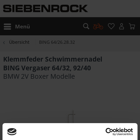
Menü
Übersicht
BING 64/26.28.32
Klemmfeder Schwimmernadel
BING Vergaser 64/32, 92/40
BMW 2V Boxer Modelle