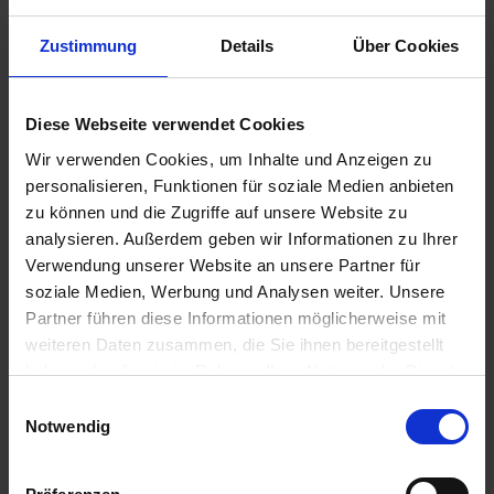
Zustimmung
Details
Über Cookies
1,90 €
Diese Webseite verwendet Cookies
inkl. ges. USt.,
zzgl. Versandkosten
Wir verwenden Cookies, um Inhalte und Anzeigen zu
Sofort versandfertig, Lieferzeit ca. 2-4 Werktage innerhalb
personalisieren, Funktionen für soziale Medien anbieten
Deutschlands
zu können und die Zugriffe auf unsere Website zu
analysieren. Außerdem geben wir Informationen zu Ihrer
In den
Warenkorb
Verwendung unserer Website an unsere Partner für
soziale Medien, Werbung und Analysen weiter. Unsere
Merken
Bewerten
Partner führen diese Informationen möglicherweise mit
weiteren Daten zusammen, die Sie ihnen bereitgestellt
Artikel Nr.:
1311311
haben oder die sie im Rahmen Ihrer Nutzung der Dienste
gesammelt haben. Sie geben Einwilligung zu unseren
Einwilligungsauswahl
Beschreibung
Cookies, wenn Sie unsere Webseite weiterhin nutzen.
Notwendig
Original Bing Ersatzteil. Sie benötigen pro Vergaser ein
Stück. Preis pro Stück. Für die...
mehr