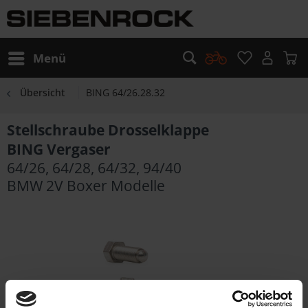
Menü
Übersicht
BING 64/26.28.32
Stellschraube Drosselklappe
BING Vergaser
64/26, 64/28, 64/32, 94/40
BMW 2V Boxer Modelle