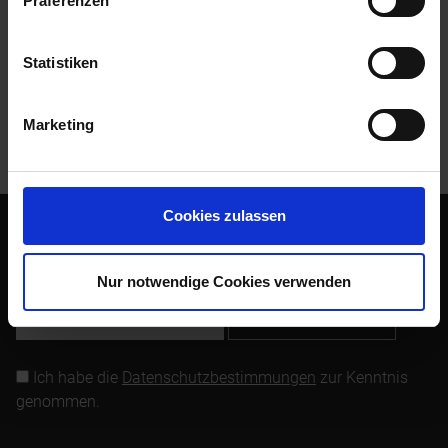
Präferenzen
Bewertungen
0
Bewertungen lesen, schreiben und diskutieren...
mehr
Statistiken
Kunden kauften auch
Marketing
Kunden haben sich ebenfalls angesehen
Cookies zulassen
Abonnieren Sie den kostenlosen Newsletter und verpassen
Sie keine Neuigkeit oder Aktion mehr von Siebenrock.
Nur notwendige Cookies verwenden
Newsletter abonnieren
Ich habe die
Datenschutzbestimmungen
zur Kenntnis
genommen.