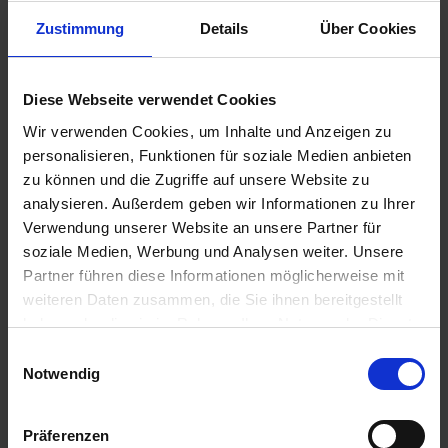
Zustimmung
Details
Über Cookies
15,50 €
Diese Webseite verwendet Cookies
inkl. ges. USt.,
zzgl. Versandkosten
Wir verwenden Cookies, um Inhalte und Anzeigen zu
Sofort versandfertig, Lieferzeit ca. 2-4 Werktage innerhalb
personalisieren, Funktionen für soziale Medien anbieten
Deutschlands
zu können und die Zugriffe auf unsere Website zu
analysieren. Außerdem geben wir Informationen zu Ihrer
In den
Warenkorb
Verwendung unserer Website an unsere Partner für
Merken
Bewerten
soziale Medien, Werbung und Analysen weiter. Unsere
Partner führen diese Informationen möglicherweise mit
Artikel Nr.:
1311746
weiteren Daten zusammen, die Sie ihnen bereitgestellt
haben oder die sie im Rahmen Ihrer Nutzung der Dienste
Beschreibung
gesammelt haben. Sie geben Einwilligung zu unseren
Einwilligungsauswahl
Cookies, wenn Sie unsere Webseite weiterhin nutzen.
Notwendig
Original Bing Ersatzteil. Durchmesser 42mm. Sie benötigen
pro Vergaser ein Stück. Preis pro...
mehr
Präferenzen
Bewertungen
0