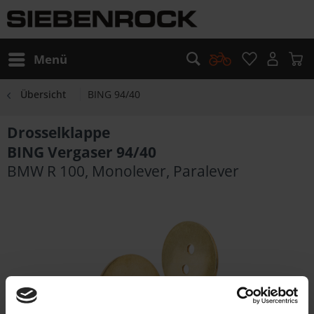
Menü
Übersicht
BING 94/40
Drosselklappe
BING Vergaser 94/40
BMW R 100, Monolever, Paralever