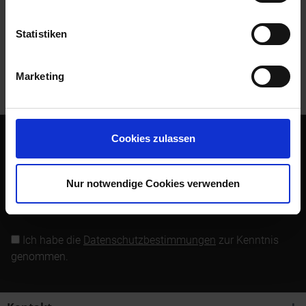
Bewertungen lesen, schreiben und diskutieren...
mehr
Statistiken
Kunden kauften auch
Marketing
Kunden haben sich ebenfalls angesehen
Cookies zulassen
Abonnieren Sie den kostenlosen Newsletter und verpassen
Sie keine Neuigkeit oder Aktion mehr von Siebenrock.
Nur notwendige Cookies verwenden
Newsletter abonnieren
Ich habe die
Datenschutzbestimmungen
zur Kenntnis
genommen.