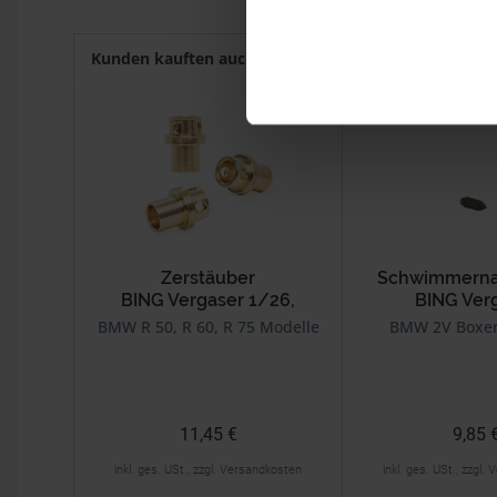
Kunden kauften auch
Kunden haben sich ebenf
Zerstäuber
Schwimmernad
BING Vergaser 1/26,
BING Ver
64/32
1/26,64
BMW R 50, R 60, R 75 Modelle
BMW 2V Boxer
BMW /5, /6, /
11,45 €
9,85 
inkl. ges. USt., zzgl. Versandkosten
inkl. ges. USt., zzgl