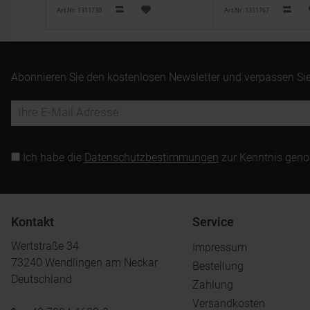
Art.Nr. 1311730
Art.Nr. 1311767
Abonnieren Sie den kostenlosen Newsletter und verpassen Sie
Ich habe die
Datenschutzbestimmungen
zur Kenntnis gen
Kontakt
Service
Wertstraße 34
Impressum
73240 Wendlingen am Neckar
Bestellung
Deutschland
Zahlung
Versandkosten