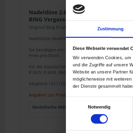
Nadeldüse 2.68
BING Vergaser 1/26
Original Bing Ersatzteil.
Zustimmung
Nadeldüse (Nadelsitz) 2,68 für 26mm Bing CV Verga
Diese Webseite verwendet 
Sie benötigen ein Stück pro Vergaser.
Preis pro Stück.
Wir verwenden Cookies, um I
und die Zugriffe auf unsere 
Für die klassischen BMW 2V Boxer Modelle
Website an unsere Partner fü
R 50/5, R 60/5, R60/6, R 60/7.
möglicherweise mit weiteren
Vergleich 13111254914 / 13-11-1-254-914
der Dienste gesammelt haben
Angaben zur Produktsicherheit
Einwilligungsauswahl
Modellreihe BMW :
R 50/5
1969
Notwendig
R 60/6
1973