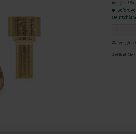
inkl. ges. USt.
Sofort ve
Deutschlan
Vergleic
Artikel Nr.: