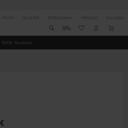
Profil
Qualität
Motorräder
Händler
Kontakt
BMW Neuteile
 €