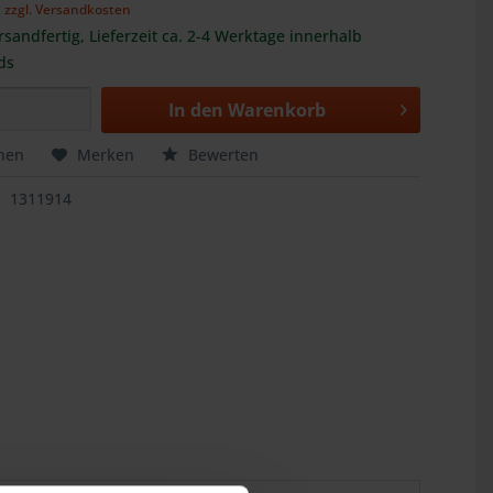
,
zzgl. Versandkosten
rsandfertig, Lieferzeit ca. 2-4 Werktage innerhalb
ds
In den
Warenkorb
hen
Merken
Bewerten
1311914