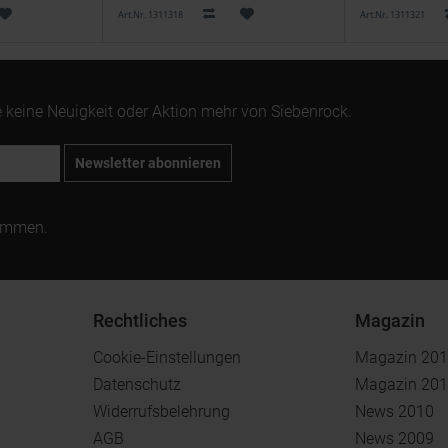
Art.Nr. 1311318
Art.Nr. 1311321
 keine Neuigkeit oder Aktion mehr von Siebenrock.
Newsletter abonnieren
ommen.
Rechtliches
Magazin
Cookie-Einstellungen
Magazin 20
Datenschutz
Magazin 20
Widerrufsbelehrung
News 2010
AGB
News 2009