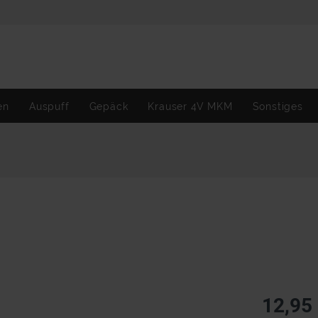
en
Auspuff
Gepäck
Krauser 4V MKM
Sonstiges
12,95