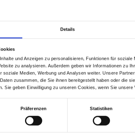
Details
ser.
Cookies
nhalte und Anzeigen zu personalisieren, Funktionen für soziale
Website zu analysieren. Außerdem geben wir Informationen zu I
r soziale Medien, Werbung und Analysen weiter. Unsere Partner
 Daten zusammen, die Sie ihnen bereitgestellt haben oder die s
. Sie geben Einwilligung zu unseren Cookies, wenn Sie unsere 
-1973
R 60/5
1969-1973
Präferenzen
Statistiken
-1976
R 60/7
1976-1980