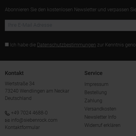
Abonnieren Sie den kostenlosen Newsletter und verpassen Sie
Ich habe die
Datenschutzbestimmungen
zur Kenntnis gen
Kontakt
Service
Wertstraße 34
Impressum
73240 Wendlingen am Neckar
Bestellung
Deutschland
Zahlung
Versandkosten
+49 7024 4688-0
Newsletter Info
info@siebenrock.com
Widerruf erklären
Kontaktformular