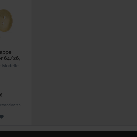
lappe
r 64/26,
4/32
 Modelle
 €
. Versandkosten