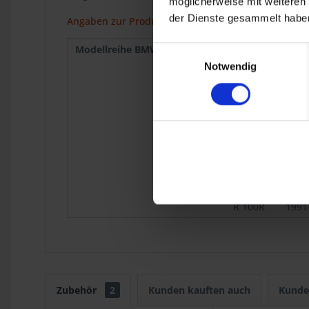
möglicherweise mit weiteren
der Dienste gesammelt haben
Angaben zur Produktsicherheit
Modellreihe BMW :
R 75/5
1969
Einwilligungsauswahl
R 90/6
1973
Notwendig
R 80
1977-9
R 100
1976-9
R 45
1978-9
R 65
1978-9
R 65 Mono
1985
R 100
1986
Mono
1995
R 80G/S
1980
R 80GS
1987
R 100GS
1987
R 100R
1991
Zubehör
2
Kunden kauften auch
Kunde