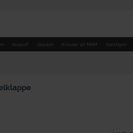
en
Auspuff
Gepäck
Krauser 4V MKM
Sonstiges
elklappe