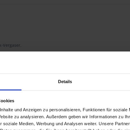
k-Vergaser.
Details
 R 100/7, R 100S, R 100RS, R 100RT, R 100CS
Cookies
nhalte und Anzeigen zu personalisieren, Funktionen für soziale
0GS PD, R 80R, R 100R, R 100R Mystic, R 80GS Basic
00RT.
Website zu analysieren. Außerdem geben wir Informationen zu I
r soziale Medien, Werbung und Analysen weiter. Unsere Partner