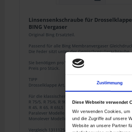
Linsensenkschraube für Drosselklappe
BING Vergaser
Original Bing Ersatzteil.
Passend für alle Bing Membranvergaser Gleichdruc
Die Feder sitzt unter der Gemischregulierschraube.
Sie benötigen pro Vergaser zwei Stück.
Preis pro Stück.
TIPP
Zustimmung
Drosselklappe Art.Nr. 1311746 oder 1311605.
Für die klassischen BMW 2V Boxer Modelle
R 75/5, R 75/6, R 90/6, R 75/7, R 80/7, R 80RT, R 80,
Diese Webseite verwendet 
R 45, R 65, R 65LS
Wir verwenden Cookies, um I
Paralever Modelle R 80GS, R 100GS, R 80GS PD, R 10
Monolever Modelle R 65, R 80, R 80RT, R 100RS, R 1
und die Zugriffe auf unsere 
Website an unsere Partner fü
Vergleich 13111254738 / 13-11-1-254-738