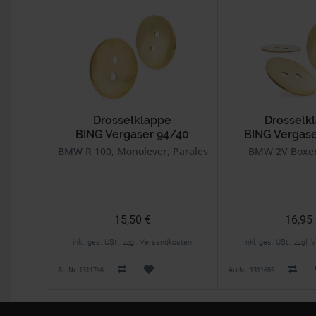
Drosselklappe
Drosselk
BING Vergaser 94/40
BING Vergase
64/28, 6
BMW R 100, Monolever, Paralever
BMW 2V Boxer
15,50 €
16,95
inkl. ges. USt., zzgl. Versandkosten
inkl. ges. USt., zzgl
Art.Nr. 1311746
Art.Nr. 1311605