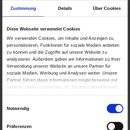
Zustimmung
Details
Über Cookies
6,75 €
Diese Webseite verwendet Cookies
inkl. ges. USt.,
zzgl. Versandkosten
Wir verwenden Cookies, um Inhalte und Anzeigen zu
Sofort versandfertig, Lieferzeit ca. 2-4 Werktage innerhalb
personalisieren, Funktionen für soziale Medien anbieten
Deutschlands
zu können und die Zugriffe auf unsere Website zu
analysieren. Außerdem geben wir Informationen zu Ihrer
In den
Warenkorb
Verwendung unserer Website an unsere Partner für
Merken
Bewerten
soziale Medien, Werbung und Analysen weiter. Unsere
Partner führen diese Informationen möglicherweise mit
Artikel Nr.:
1311606
weiteren Daten zusammen, die Sie ihnen bereitgestellt
haben oder die sie im Rahmen Ihrer Nutzung der Dienste
Beschreibung
gesammelt haben. Sie geben Einwilligung zu unseren
Einwilligungsauswahl
Cookies, wenn Sie unsere Webseite weiterhin nutzen.
Notwendig
Original Bing Ersatzteil. Rückholfeder - Rückzugfeder für
Gaszug - Drosselklappe an BMW Motorrad...
mehr
Präferenzen
Bewertungen
0