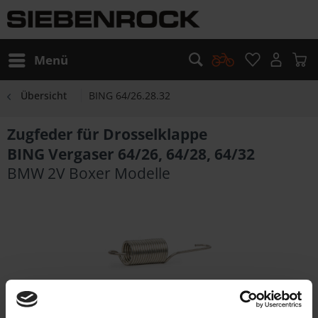
Menü
Übersicht
BING 64/26.28.32
Zugfeder für Drosselklappe
BING Vergaser 64/26, 64/28, 64/32
BMW 2V Boxer Modelle