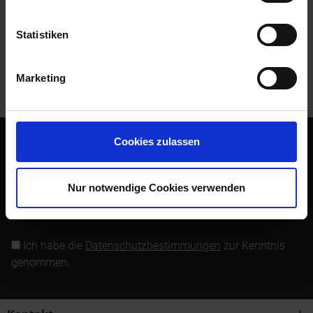
Bewertungen lesen, schreiben und diskutieren...
mehr
Statistiken
Kunden kauften auch
Marketing
Kunden haben sich ebenfalls angesehen
Cookies zulassen
Abonnieren Sie den kostenlosen Newsletter und verpassen
Sie keine Neuigkeit oder Aktion mehr von Siebenrock.
Nur notwendige Cookies verwenden
Newsletter abonnieren
Ich habe die
Datenschutzbestimmungen
zur Kenntnis
genommen.