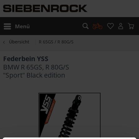
Menü
Übersicht
R 65GS / R 80G/S
Federbein YSS
BMW R 65GS, R 80G/S
"Sport" Black edition