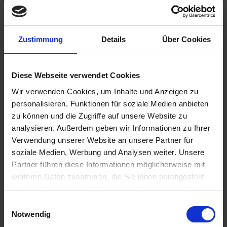
Zustimmung
Details
Über Cookies
498,00 €
inkl. ges. USt.,
zzgl. Versandkosten
Diese Webseite verwendet Cookies
Sofort versandfertig, Lieferzeit ca. 2-4 Werktage innerhalb
Deutschlands
Wir verwenden Cookies, um Inhalte und Anzeigen zu
personalisieren, Funktionen für soziale Medien anbieten
In den
Warenkorb
zu können und die Zugriffe auf unsere Website zu
analysieren. Außerdem geben wir Informationen zu Ihrer
Merken
Bewerten
Verwendung unserer Website an unsere Partner für
soziale Medien, Werbung und Analysen weiter. Unsere
Artikel Nr.:
3353733Y
Partner führen diese Informationen möglicherweise mit
weiteren Daten zusammen, die Sie ihnen bereitgestellt
Beschreibung
haben oder die sie im Rahmen Ihrer Nutzung der Dienste
Hochwertiges Federbein von YSS. Federspannung
gesammelt haben. Sie geben Einwilligung zu unseren
Einwilligungsauswahl
einstellbar. Zug- / Druckstufe einstellbar. Zug- /...
mehr
Cookies, wenn Sie unsere Webseite weiterhin nutzen.
Notwendig