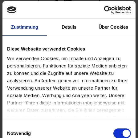
Zustimmung
Details
Über Cookies
549,00 €
inkl. ges. USt.,
zzgl. Versandkosten
Sofort versandfertig, Lieferzeit ca. 2-4 Werktage innerhalb
Diese Webseite verwendet Cookies
Deutschlands
Wir verwenden Cookies, um Inhalte und Anzeigen zu
personalisieren, Funktionen für soziale Medien anbieten
In den
Warenkorb
zu können und die Zugriffe auf unsere Website zu
analysieren. Außerdem geben wir Informationen zu Ihrer
Merken
Bewerten
Verwendung unserer Website an unsere Partner für
Artikel Nr.:
3353111Y
soziale Medien, Werbung und Analysen weiter. Unsere
Partner führen diese Informationen möglicherweise mit
weiteren Daten zusammen, die Sie ihnen bereitgestellt
Beschreibung
haben oder die sie im Rahmen Ihrer Nutzung der Dienste
Gefräster Alukörper. Federbein in schwarz.
gesammelt haben. Sie geben Einwilligung zu unseren
Federvorspannung sowie Zug-Druckstufe einstellbar....
Einwilligungsauswahl
Cookies, wenn Sie unsere Webseite weiterhin nutzen.
mehr
Notwendig