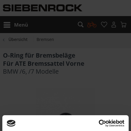
Menü
Übersicht
Bremsen
O-Ring für Bremsbeläge
Für ATE Bremssattel Vorne
BMW /6, /7 Modelle