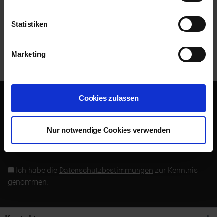
Bewertungen lesen, schreiben und diskutieren...
mehr
Statistiken
Kunden kauften auch
Marketing
Kunden haben sich ebenfalls angesehen
Cookies zulassen
Abonnieren Sie den kostenlosen Newsletter und verpassen
Sie keine Neuigkeit oder Aktion mehr von Siebenrock.
Nur notwendige Cookies verwenden
Newsletter abonnieren
Ich habe die
Datenschutzbestimmungen
zur Kenntnis
genommen.