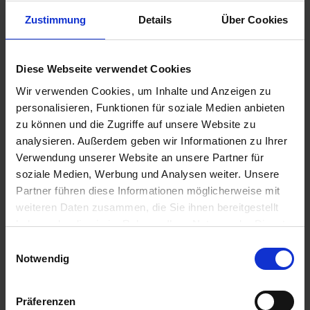
Zustimmung
Details
Über Cookies
3,95 €
Diese Webseite verwendet Cookies
inkl. ges. USt.,
zzgl. Versandkosten
Wir verwenden Cookies, um Inhalte und Anzeigen zu
Sofort versandfertig, Lieferzeit ca. 2-4 Werktage innerhalb
personalisieren, Funktionen für soziale Medien anbieten
Deutschlands
zu können und die Zugriffe auf unsere Website zu
analysieren. Außerdem geben wir Informationen zu Ihrer
In den
Warenkorb
Verwendung unserer Website an unsere Partner für
Merken
Bewerten
soziale Medien, Werbung und Analysen weiter. Unsere
Partner führen diese Informationen möglicherweise mit
Artikel Nr.:
3411120
weiteren Daten zusammen, die Sie ihnen bereitgestellt
haben oder die sie im Rahmen Ihrer Nutzung der Dienste
Beschreibung
gesammelt haben. Sie geben Einwilligung zu unseren
Einwilligungsauswahl
Cookies, wenn Sie unsere Webseite weiterhin nutzen.
Notwendig
Dieser O-Ring sichert einen der Bremsbeläge am Kolben
des Bremssattels. Beim Austausch der...
mehr
Präferenzen
Bewertungen
0