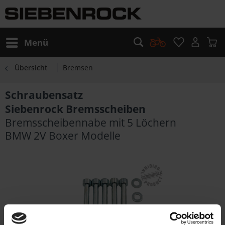
Menü
Übersicht
Bremsen
Schraubensatz
Siebenrock Bremsscheiben
Bremsscheibennabe mit 5 Löchern
BMW 2V Boxer Modelle