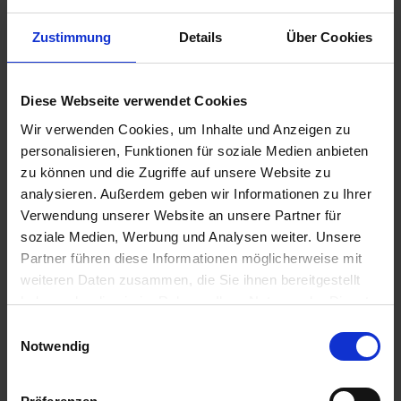
Zustimmung
Details
Über Cookies
5,70 €
Diese Webseite verwendet Cookies
inkl. ges. USt.,
zzgl. Versandkosten
Wir verwenden Cookies, um Inhalte und Anzeigen zu
Sofort versandfertig, Lieferzeit ca. 2-4 Werktage innerhalb
personalisieren, Funktionen für soziale Medien anbieten
Deutschlands
zu können und die Zugriffe auf unsere Website zu
analysieren. Außerdem geben wir Informationen zu Ihrer
In den
Warenkorb
Verwendung unserer Website an unsere Partner für
soziale Medien, Werbung und Analysen weiter. Unsere
Merken
Bewerten
Partner führen diese Informationen möglicherweise mit
weiteren Daten zusammen, die Sie ihnen bereitgestellt
Artikel Nr.:
3499153
haben oder die sie im Rahmen Ihrer Nutzung der Dienste
gesammelt haben. Sie geben Einwilligung zu unseren
Einwilligungsauswahl
Beschreibung
Cookies, wenn Sie unsere Webseite weiterhin nutzen.
Notwendig
Schraubensatz für die Montage unserer Siebenrock
Bremsscheiben. Der Satz besteht aus fünf...
mehr