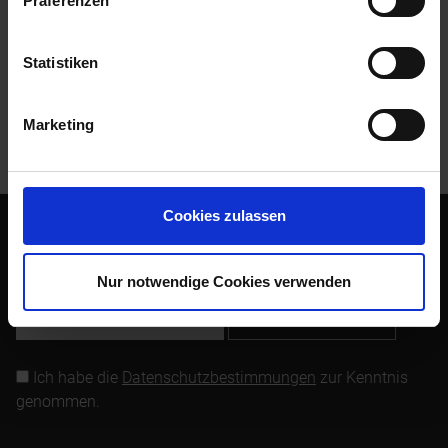
Präferenzen
Bewertungen
0
Bewertungen lesen, schreiben und diskutieren...
mehr
Statistiken
Kunden kauften auch
Marketing
Kunden haben sich ebenfalls angesehen
Cookies zulassen
Abonnieren Sie den kostenlosen Newsletter und verpassen
Sie keine Neuigkeit oder Aktion mehr von Siebenrock.
Nur notwendige Cookies verwenden
Newsletter abonnieren
Ich habe die
Datenschutzbestimmungen
zur Kenntnis
genommen.