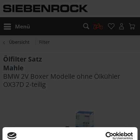
Menü
Übersicht
Filter
Ölfilter Satz
Mahle
BMW 2V Boxer Modelle ohne Ölkühler
OX37D 2-teilig