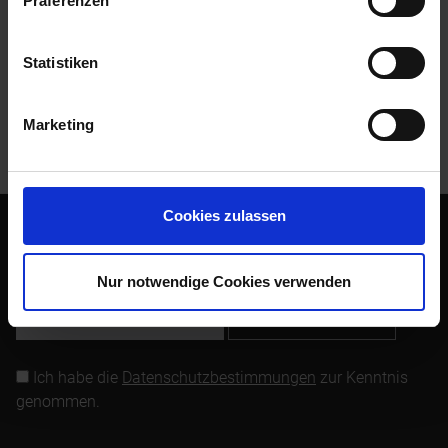
Präferenzen
Bewertungen
0
Bewertungen lesen, schreiben und diskutieren...
mehr
Statistiken
Kunden kauften auch
Marketing
Kunden haben sich ebenfalls angesehen
Cookies zulassen
Abonnieren Sie den kostenlosen Newsletter und verpassen
Sie keine Neuigkeit oder Aktion mehr von Siebenrock.
Nur notwendige Cookies verwenden
Newsletter abonnieren
Ich habe die
Datenschutzbestimmungen
zur Kenntnis
genommen.