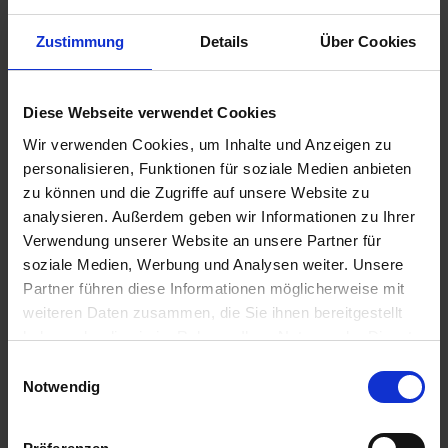
Zustimmung
Details
Über Cookies
14,95 €
Diese Webseite verwendet Cookies
inkl. ges. USt.,
zzgl. Versandkosten
Wir verwenden Cookies, um Inhalte und Anzeigen zu
Sofort versandfertig, Lieferzeit ca. 2-4 Werktage innerhalb
personalisieren, Funktionen für soziale Medien anbieten
Deutschlands
zu können und die Zugriffe auf unsere Website zu
analysieren. Außerdem geben wir Informationen zu Ihrer
In den
Warenkorb
Verwendung unserer Website an unsere Partner für
soziale Medien, Werbung und Analysen weiter. Unsere
Merken
Bewerten
Partner führen diese Informationen möglicherweise mit
weiteren Daten zusammen, die Sie ihnen bereitgestellt
Artikel Nr.:
1142145
haben oder die sie im Rahmen Ihrer Nutzung der Dienste
gesammelt haben. Sie geben Einwilligung zu unseren
Einwilligungsauswahl
Beschreibung
Cookies, wenn Sie unsere Webseite weiterhin nutzen.
Notwendig
Mahle Ölfilter-Ki. Für Modelle ohne Ölkühler. Mit diesem
praktischen Kit erhalten Sie alle...
mehr