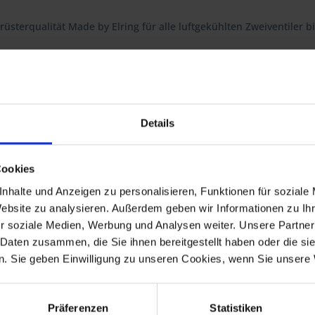
üsterqualität Made by Elring für alle luftgekühlten Zweiventiler b
R 60/7, R 75/7, R 80/7, R 80RT, R 80,
Details
Cookies
nhalte und Anzeigen zu personalisieren, Funktionen für soziale
Website zu analysieren. Außerdem geben wir Informationen zu I
r soziale Medien, Werbung und Analysen weiter. Unsere Partner
-1973
R 60/5
1969-1973
-1973
R 60/6
1973-1976
 Daten zusammen, die Sie ihnen bereitgestellt haben oder die s
-1976
R 90/6
1973-1976
. Sie geben Einwilligung zu unseren Cookies, wenn Sie unsere 
-1976
R 60/7
1976-1980
-1977
R 80
1977-9.1980
-1984
R 45
1978-9.1980
Präferenzen
Statistiken
-1985
R 65
1978-9.1980