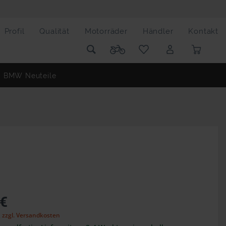
Profil
Qualität
Motorräder
Händler
Kontakt
BMW Neuteile
 €
,
zzgl. Versandkosten