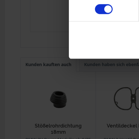
R 65
9.1980
R 80 Mono
1984
R 80G/S
1980
R 80GS
1987
R 80R
1991
Kunden kauften auch
Kunden haben sich ebenf
Stößelrohrdichtung
Ventildeckel
18mm