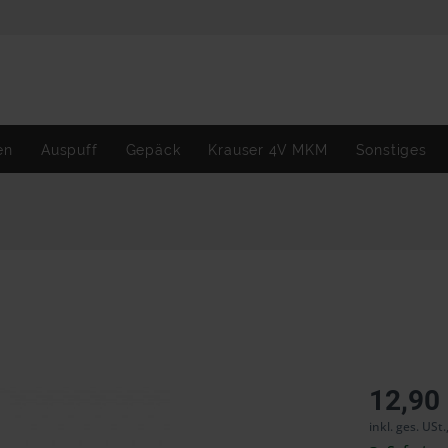
en
Auspuff
Gepäck
Krauser 4V MKM
Sonstiges
12,90
inkl. ges. USt.