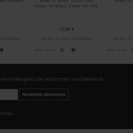
xer Modelle
BMW 2V Boxer 1000cc und
BMW 2V 
Power Kit 860cc, Power Kit 1000cc
€
12,90 €
. Versandkosten
inkl. ges. USt., zzgl. Versandkosten
inkl. ges. USt
Art.Nr. 1112715
Art.Nr. 1111141
 keine Neuigkeit oder Aktion mehr von Siebenrock.
Newsletter abonnieren
ommen.