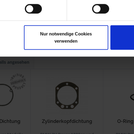
-1985
R 65 Mono
1985-1993
-1995
R 65GS
1987-1992
-1987
R 80ST
1982-1984
-1995
R 80GS Basic
1996
-1995
Nur notwendige Cookies
verwenden
alls angesehen
 Dichtung
Zylinderkopfdichtung
O-Ring