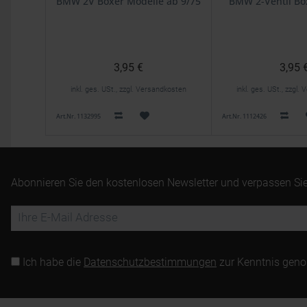
BMW 2V Boxer Modelle ab 9/75
BMW 2-Ventil Bo
3,95 €
3,95 
inkl. ges. USt., zzgl. Versandkosten
inkl. ges. USt., zzgl
Art.Nr. 1132995
Art.Nr. 1112426
Abonnieren Sie den kostenlosen Newsletter und verpassen Sie
Ich habe die
Datenschutzbestimmungen
zur Kenntnis gen