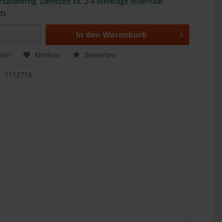
rsandfertig, Lieferzeit ca. 2-4 Werktage innerhalb
ds
In den
Warenkorb
hen
Merken
Bewerten
1112716