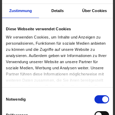
Zustimmung
Details
Über Cookies
19,95 €
Diese Webseite verwendet Cookies
inkl. ges. USt.,
zzgl. Versandkosten
Wir verwenden Cookies, um Inhalte und Anzeigen zu
Sofort versandfertig, Lieferzeit ca. 2-4 Werktage innerhalb
personalisieren, Funktionen für soziale Medien anbieten
Deutschlands
zu können und die Zugriffe auf unsere Website zu
analysieren. Außerdem geben wir Informationen zu Ihrer
In den
Warenkorb
Verwendung unserer Website an unsere Partner für
soziale Medien, Werbung und Analysen weiter. Unsere
Merken
Bewerten
Partner führen diese Informationen möglicherweise mit
weiteren Daten zusammen, die Sie ihnen bereitgestellt
Artikel Nr.:
2312514
haben oder die sie im Rahmen Ihrer Nutzung der Dienste
gesammelt haben. Sie geben Einwilligung zu unseren
Einwilligungsauswahl
Beschreibung
Cookies, wenn Sie unsere Webseite weiterhin nutzen.
Notwendig
Dies ist der Getriebeausgangswellendichtring für BMW
Paralever Modelle. Ersatz in TOP-Qualität....
mehr