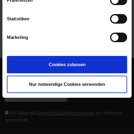
Präferenzen
Bewertungen
0
Bewertungen lesen, schreiben und diskutieren...
mehr
Statistiken
Kunden kauften auch
Marketing
Kunden haben sich ebenfalls angesehen
Cookies zulassen
Abonnieren Sie den kostenlosen Newsletter und verpassen
Sie keine Neuigkeit oder Aktion mehr von Siebenrock.
Nur notwendige Cookies verwenden
Newsletter abonnieren
Ich habe die
Datenschutzbestimmungen
zur Kenntnis
genommen.