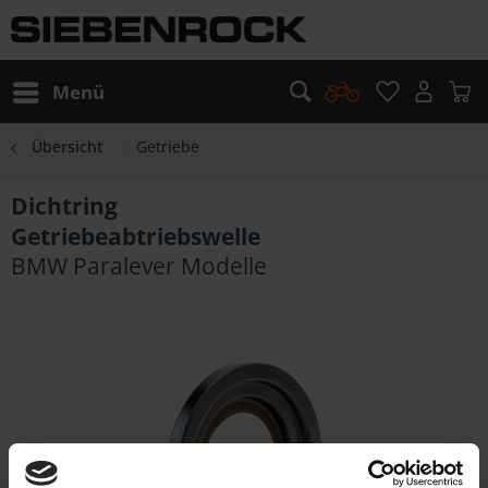
Menü
Übersicht
Getriebe
Dichtring
Getriebeabtriebswelle
BMW Paralever Modelle