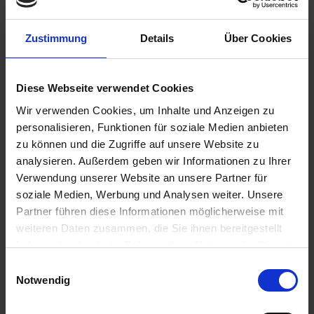
Zustimmung
Details
Über Cookies
37,95 €
inkl. ges. USt.,
zzgl. Versandkosten
Diese Webseite verwendet Cookies
Sofort versandfertig, Lieferzeit ca. 2-4 Werktage innerhalb
Wir verwenden Cookies, um Inhalte und Anzeigen zu
Deutschlands
personalisieren, Funktionen für soziale Medien anbieten
In den
Warenkorb
zu können und die Zugriffe auf unsere Website zu
analysieren. Außerdem geben wir Informationen zu Ihrer
Merken
Bewerten
Verwendung unserer Website an unsere Partner für
soziale Medien, Werbung und Analysen weiter. Unsere
Artikel Nr.:
1125399
Partner führen diese Informationen möglicherweise mit
weiteren Daten zusammen, die Sie ihnen bereitgestellt
Beschreibung
haben oder die sie im Rahmen Ihrer Nutzung der Dienste
gesammelt haben. Sie geben Einwilligung zu unseren
Hochwertiger dreiteiliger Kolbenringsatz. Hochwertiger,
Einwilligungsauswahl
kompletter Kolbenringsatz:...
mehr
Cookies, wenn Sie unsere Webseite weiterhin nutzen.
Notwendig
Bewertungen
0