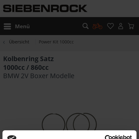
Menü
Übersicht
Power Kit 1000cc
Kolbenring Satz
1000cc / 860cc
BMW 2V Boxer Modelle