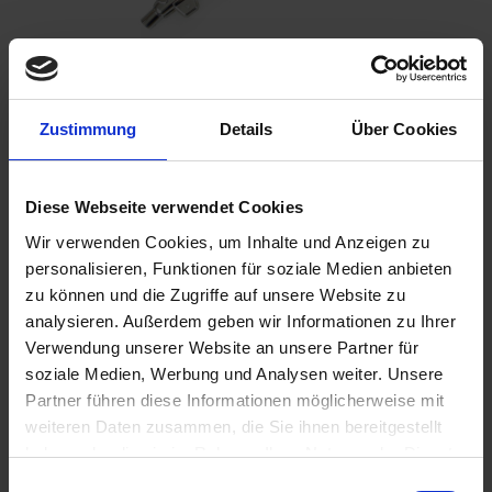
Zustimmung
Details
Über Cookies
Benachrichtigen Sie mich, sobald der Artikel
lieferbar ist.
Diese Webseite verwendet Cookies
Wir verwenden Cookies, um Inhalte und Anzeigen zu
Ich habe die
Datenschutzbestimmungen
zur Kenntnis
personalisieren, Funktionen für soziale Medien anbieten
genommen.
zu können und die Zugriffe auf unsere Website zu
analysieren. Außerdem geben wir Informationen zu Ihrer
796,00 €
Verwendung unserer Website an unsere Partner für
inkl. ges. USt.,
zzgl. Versandkosten
soziale Medien, Werbung und Analysen weiter. Unsere
Partner führen diese Informationen möglicherweise mit
Merken
Bewerten
weiteren Daten zusammen, die Sie ihnen bereitgestellt
haben oder die sie im Rahmen Ihrer Nutzung der Dienste
Artikel Nr.:
1812965
gesammelt haben. Sie geben Einwilligung zu unseren
Einwilligungsauswahl