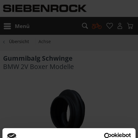
Menü
Übersicht
Achse
Gummibalg Schwinge
BMW 2V Boxer Modelle