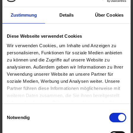
Zustimmung
Details
Über Cookies
21,95 €
inkl. ges. USt.,
zzgl. Versandkosten
Diese Webseite verwendet Cookies
Sofort versandfertig, Lieferzeit ca. 2-4 Werktage innerhalb
Wir verwenden Cookies, um Inhalte und Anzeigen zu
Deutschlands
personalisieren, Funktionen für soziale Medien anbieten
In den
Warenkorb
zu können und die Zugriffe auf unsere Website zu
analysieren. Außerdem geben wir Informationen zu Ihrer
Merken
Bewerten
Verwendung unserer Website an unsere Partner für
soziale Medien, Werbung und Analysen weiter. Unsere
Artikel Nr.:
3317304
Partner führen diese Informationen möglicherweise mit
weiteren Daten zusammen, die Sie ihnen bereitgestellt
Beschreibung
haben oder die sie im Rahmen Ihrer Nutzung der Dienste
Der Faltenbalg zwischen Getriebe und Schwinge erfüllt eine
gesammelt haben. Sie geben Einwilligung zu unseren
Einwilligungsauswahl
wichtige Aufgabe: Er schützt das...
mehr
Cookies, wenn Sie unsere Webseite weiterhin nutzen.
Notwendig
Bewertungen
0