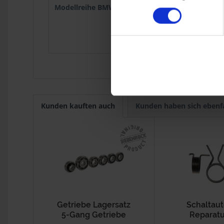
Modellreihe BMW :
R 60/6
1973
R 90/6
1973
R 60/7
1976
R 80
1977-9
R 45
1978-9
Kunden kauften auch
Kunden haben sich ebenf
Getriebe Lagersatz
Schaltau
5-Gang Getriebe
Reparatu