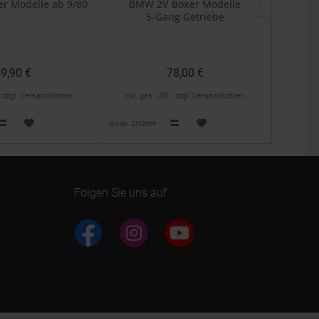
r Modelle ab 9/80
BMW 2V Boxer Modelle
BMW
5-Gang Getriebe
9,90 €
78,00 €
., zzgl. Versandkosten
inkl. ges. USt., zzgl. Versandkosten
inkl. 
Art.Nr. 2312999
Art.Nr. 2300
Folgen Sie uns auf