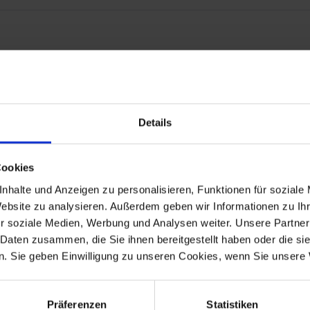
ht aus:
300
Details
2312681
Cookies
rt.Nr. 2312726
nhalte und Anzeigen zu personalisieren, Funktionen für soziale
r. 6131262.
Website zu analysieren. Außerdem geben wir Informationen zu I
r soziale Medien, Werbung und Analysen weiter. Unsere Partner
 Daten zusammen, die Sie ihnen bereitgestellt haben oder die s
 Modelle
. Sie geben Einwilligung zu unseren Cookies, wenn Sie unsere 
 R 80RT, R 80, R 100/7, R 100S, R 100RS, R 100RT, R 45, R 65 bis 9/19
Präferenzen
Statistiken