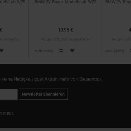
elle ab 9/75
BMW 2V Boxer Modelle ab 9/75
BMW 2V Boxe
 €
19,95 €
4
. Versandkosten
inkl. ges. USt., zzgl. Versandkosten
inkl. ges. USt
Art.Nr. 6131097
Art.Nr. 2300593
 keine Neuigkeit oder Aktion mehr von Siebenrock.
Newsletter abonnieren
ommen.