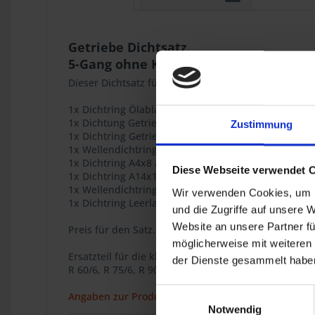
Getriebe Dichtsatz
5-Gang ohne Kickstarter
Dieser Dichtsatz für Getriebe ohne Kickstarter beste
1x Dichtring Ölablassschraube A18x22 Art.Nr. 0711
1x Dichtung Getriebedeckel 5-Gang Art.Nr. 2311596
Zustimmung
1x Dichtring Getriebeabtriebswelle 5-Gang Art.Nr. 
1x Wellendichtring Schaltwelle Art.Nr. 2312740
1x Dichtring A4x8 Alu Art.Nr. 07-11-9-963-003
Diese Webseite verwendet 
1x Dichtring A14x18 Alu Art.Nr. 07-11-9-963-200
1x Wellendichtring Getriebeeingangswelle 5 Gang A
Wir verwenden Cookies, um I
1x Dichtring Leerlaufschalter 5-Gang Getriebe Art.N
und die Zugriffe auf unsere 
Website an unsere Partner fü
Preis für den Satz.
möglicherweise mit weiteren
Ersatzteil für die klassischen BMW Zweiventil Boxer
der Dienste gesammelt haben
R 60/6, R 75/6, R 90/6, R 90S, R 60/7, R 75/7, R 80/7,
Einwilligungsauswahl
Angaben zur Produktsicherheit
Notwendig