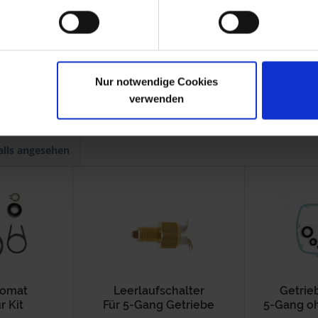
-1976
R 75/6
1973-1976
-1976
R 90S
1973-1976
-1980
R 75/7
1976-1977
.1980
R 100
1976-9.1980
.1980
R 65
1978-9.1980
Nur notwendige Cookies
verwenden
alls angesehen
tomat
Leerlaufschalter
Getrie
r Kit
Für 5-Gang Getriebe
5-Gang oh