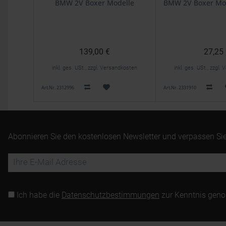
BMW 2V Boxer Modelle
BMW 2V Boxer Mod
139,00 €
27,25
inkl. ges. USt., zzgl. Versandkosten
inkl. ges. USt., zzgl
Art.Nr. 2312996
Art.Nr. 2331910
Abonnieren Sie den kostenlosen Newsletter und verpassen Sie
Ich habe die
Datenschutzbestimmungen
zur Kenntnis gen