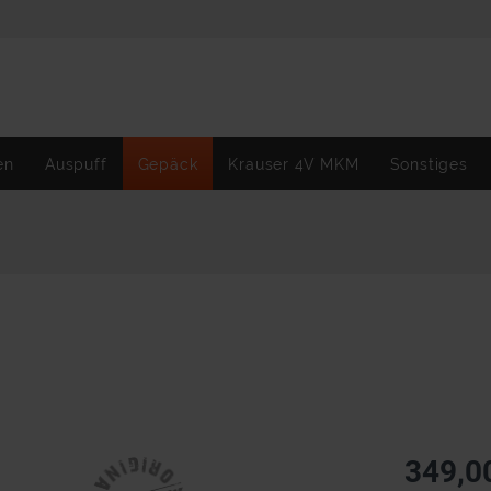
en
Auspuff
Gepäck
Krauser 4V MKM
Sonstiges
349,0