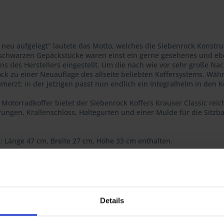
neu aufgelegt" lautete das Motto, welches die Siebenrock Konstru
e schwarzen Gepäckstücke waren einst ein gerne gesehenes und e
ns des Herstellers eingestellt. Um die nach wie vor sehr große 
ck zu einer Neuauflage des allseite beliebten Koffersystems. Wäh
merzt: in der jetzigen passt nun endlich ein Integralhelm in den K
Motorradkoffer bietet der Siebenrock Koffers Krauser Classic rei
erungen, Krallenschloss, Haltegurten und einer Mulde für die Sitzba
: Länge 47 cm, Breite 27 cm, Höhe 33 cm enthalten.
W - wie auch an die Siebenrock Kofferhalter.
l und garantiert Ihnen höchste Qualität, konsequent optimiert bis 
Details