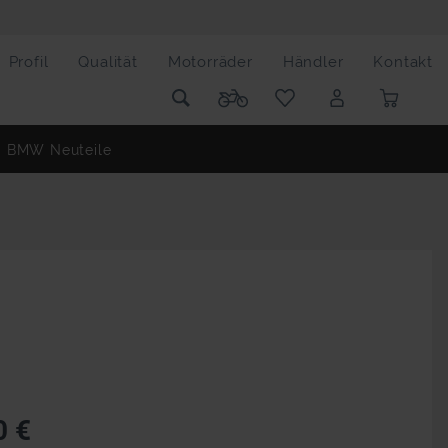
Profil
Qualität
Motorräder
Händler
Kontakt
BMW Neuteile
0 €