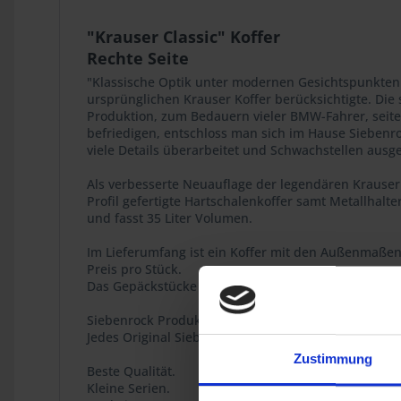
"Krauser Classic" Koffer
Rechte Seite
"Klassische Optik unter modernen Gesichtspunkten 
ursprünglichen Krauser Koffer berücksichtigte. Di
Produktion, zum Bedauern vieler BMW-Fahrer, seite
befriedigen, entschloss man sich im Hause Siebenro
viele Details überarbeitet und Schwachstellen ausge
Als verbesserte Neuauflage der legendären Krauser 
Profil gefertigte Hartschalenkoffer samt Metallhalt
und fasst 35 Liter Volumen.
Im Lieferumfang ist ein Koffer mit den Außenmaßen
Preis pro Stück.
Das Gepäckstücke passt sowohl an die originalen BM
Siebenrock Produkt
Jedes Original Siebenrock-Produkt trägt dieses Siege
Zustimmung
Beste Qualität.
Kleine Serien.