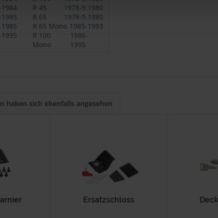
-1984
R 45
1978-9.1980
-1985
R 65
1978-9.1980
-1985
R 65 Mono
1985-1993
-1995
R 100
1986-
Mono
1995
n haben sich ebenfalls angesehen
arnier
Ersatzschloss
Deck