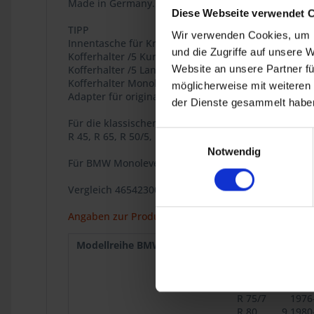
Made in Germany.
Diese Webseite verwendet 
TIPP
Wir verwenden Cookies, um I
Innentasche für Krauser Classic Art. Nr. 4654101 u
und die Zugriffe auf unsere 
Kofferhalter /5 Kurzschwinge Modelle Art. Nr. 4660
Website an unsere Partner fü
Kofferhalter /5 Langschwinge, /6, /7 Modelle Art.Nr
Kofferhalter Monolever Modelle Art. Nr. 4660307
möglicherweise mit weiteren
Adapter für original BMW Kofferhalter Art. Nr. 4660
der Dienste gesammelt haben
Für die klassischen BMW Zweiventil Boxer Modelle
Einwilligungsauswahl
R 45, R 65, R 50/5, R 60/5, R 75/5, R 60/6, R 75/6, R 
Notwendig
Für BMW Monolever Modelle mit geschlossenem Rund
Vergleich 46542300057
Angaben zur Produktsicherheit
Modellreihe BMW :
R 50/5
1969
R 75/5
1969
R 75/6
1973
R 90S
1973
R 75/7
1976
R 80
9.1980