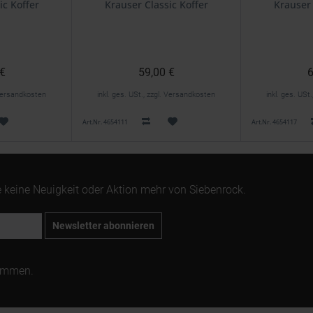
ic Koffer
Krauser Classic Koffer
Krauser 
 €
59,00 €
6
. Versandkosten
inkl. ges. USt., zzgl. Versandkosten
inkl. ges. USt
Art.Nr. 4654111
Art.Nr. 4654117
 keine Neuigkeit oder Aktion mehr von Siebenrock.
Newsletter abonnieren
ommen.