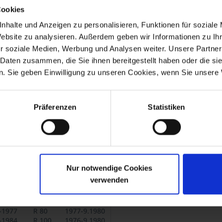
Cookies
nhalte und Anzeigen zu personalisieren, Funktionen für soziale
nd 4654102
Website zu analysieren. Außerdem geben wir Informationen zu I
305
r soziale Medien, Werbung und Analysen weiter. Unsere Partner
. 4660306
 Daten zusammen, die Sie ihnen bereitgestellt haben oder die s
310.
. Sie geben Einwilligung zu unseren Cookies, wenn Sie unsere 
90/6, R 90S, R 60/7, R 75/7, R 80/7, R 100/7, R 100S, R 100RS, R 100R
Präferenzen
Statistiken
rohrträger R 65, R 80, R 80RT, R 100RS, R 100RT.
Nur notwendige Cookies
-1973
R 60/5
1969-1973
verwenden
-1973
R 60/6
1973-1976
-1976
R 90/6
1973-1976
-1976
R 60/7
1976-1980
-1977
R 80
1977-9.1980
-1984
R 100
1976-9.1980