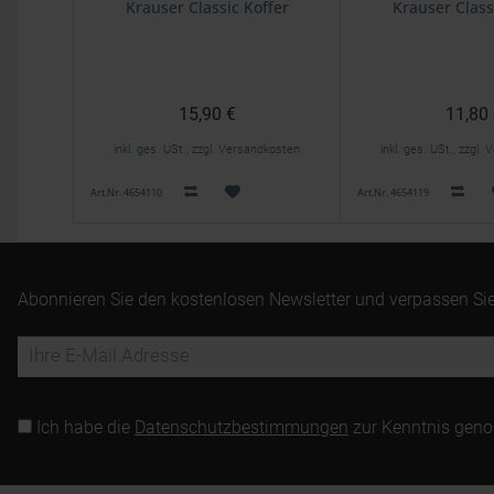
Krauser Classic Koffer
Krauser Class
15,90 €
11,80
inkl. ges. USt., zzgl. Versandkosten
inkl. ges. USt., zzgl
Art.Nr. 4654110
Art.Nr. 4654119
Abonnieren Sie den kostenlosen Newsletter und verpassen Sie
Ich habe die
Datenschutzbestimmungen
zur Kenntnis gen