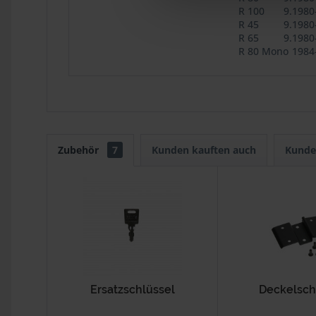
R 100
9.1980
R 45
9.1980
R 65
9.1980
R 80 Mono
1984
Zubehör
7
Kunden kauften auch
Kunde
Ersatzschlüssel
Deckelsch