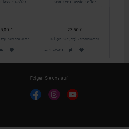
Classic Koffer
Krauser Classic Koffer
Kofferh
5,00 €
23,50 €
., zzgl. Versandkosten
inkl. ges. USt., zzgl. Versandkosten
inkl. 
Art.Nr. 4654114
Art.Nr. 4654
Folgen Sie uns auf