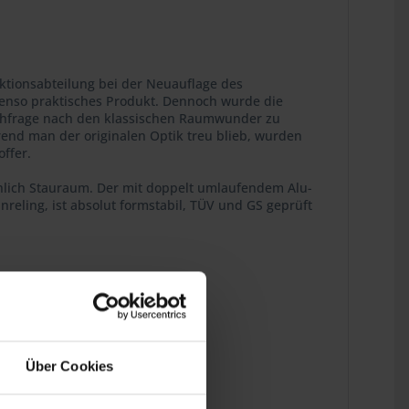
ktionsabteilung bei der Neuauflage des
benso praktisches Produkt. Dennoch wurde die
Nachfrage nach den klassischen Raumwunder zu
rend man der originalen Optik treu blieb, wurden
offer.
chlich Stauraum. Der mit doppelt umlaufendem Alu-
nreling, ist absolut formstabil, TÜV und GS geprüft
ins Detail.
Über Cookies