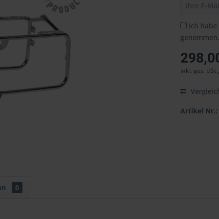
Ich habe
genommen
298,0
inkl. ges. USt.
Vergleic
Artikel Nr.:
en
0