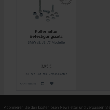
Kofferhalter
Befestigungssatz
BMW /5, /6, /7 Modelle
3,95 €
inkl. ges. USt., zzgl. Versandkosten
Art.Nr. 4660315
Abonnieren Sie den kostenlosen Newsletter und verpassen Sie