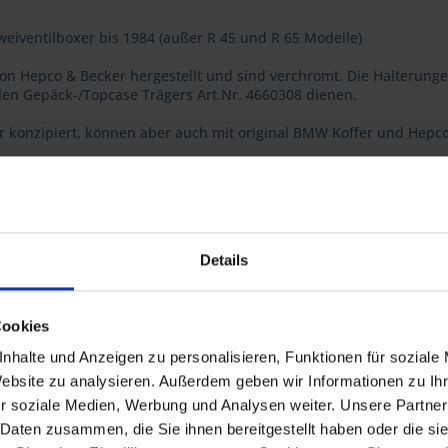
eiventilboxer bis 1984 (außer R 45 und R 65 Modelle)
von Hepco & Becker hergestellt und sind verchromt. Die Halterunge
len Gepäck-/Topcase Trägers Art.Nr. 4660308 dienen.
ffer konzipiert, können aber auch mit original BMW Koffer und Hep
Details
654102.
l und garantiert Ihnen höchste Qualität, konsequent optimiert bis 
Cookies
nhalte und Anzeigen zu personalisieren, Funktionen für soziale
Website zu analysieren. Außerdem geben wir Informationen zu I
r soziale Medien, Werbung und Analysen weiter. Unsere Partner
 Daten zusammen, die Sie ihnen bereitgestellt haben oder die s