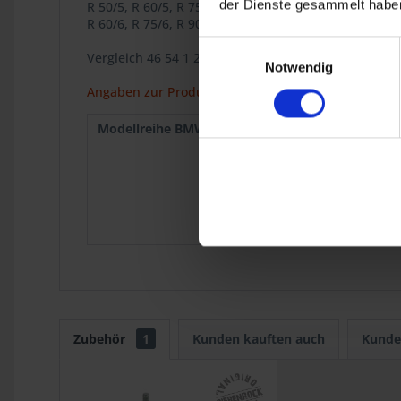
der Dienste gesammelt haben
R 50/5, R 60/5, R 75/5, Langschwinge
R 60/6, R 75/6, R 90/6, R 90S, R 60/7, R 75/7, R 80/7
Einwilligungsauswahl
Vergleich 46 54 1 239 487
Notwendig
Angaben zur Produktsicherheit
Modellreihe BMW :
R 50/5
1969
R 75/5
1969
R 75/6
1973
R 90S
1973
R 75/7
1976
R 80
9.1980
R 100
9.1980
Zubehör
1
Kunden kauften auch
Kunde