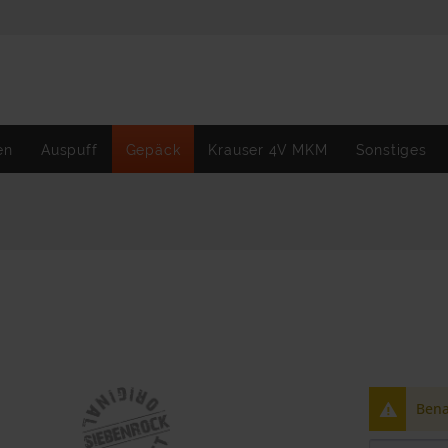
en
Auspuff
Gepäck
Krauser 4V MKM
Sonstiges
Bena