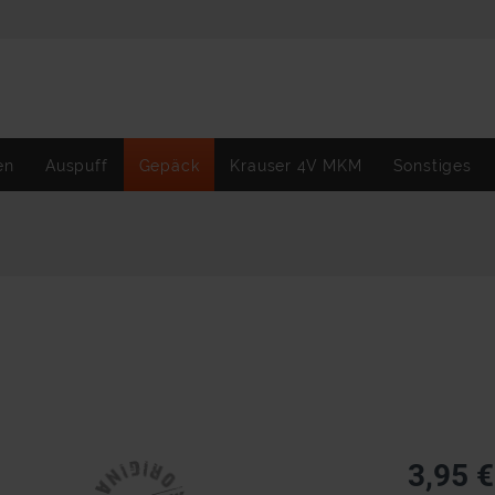
en
Auspuff
Gepäck
Krauser 4V MKM
Sonstiges
3,95 €