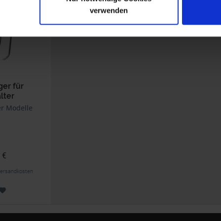
verwenden
er für
lter
r Modelle
 €
. Versandkosten