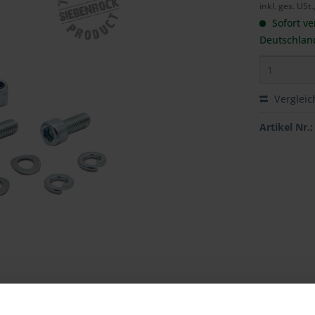
inkl. ges. USt.
Sofort ve
Deutschlan
Vergleic
Artikel Nr.: