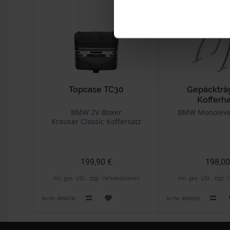
Topcase TC30
Gepäckträg
Kofferha
BMW 2V Boxer
BMW Monoleve
Krauser Classic Koffersatz
199,90 €
198,00
inkl. ges. USt., zzgl. Versandkosten
inkl. ges. USt., zzgl
Art.Nr. 4654130
Art.Nr. 4660309