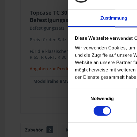
Topcase TC 30
Zustimmung
Befestigungssatz
Befestigungssatz Topcase TC 30 Art. Nr. 4654130 a
Diese Webseite verwendet 
Preis für den Satz.
Wir verwenden Cookies, um I
Für die klassischen BMW Monolever Modelle
und die Zugriffe auf unsere 
R 65, R 65RT, R 80, R 80RT, R 100RS, R 100RT.
Website an unsere Partner fü
Angaben zur Produktsicherheit
möglicherweise mit weiteren
der Dienste gesammelt haben
Modellreihe BMW :
R 65 Mono
1985
R 100
1986
Einwilligungsauswahl
Mono
1995
Notwendig
Zubehör
2
Kunden kauften auch
Kunde