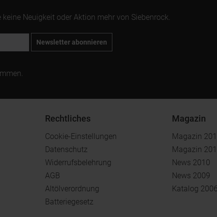
 keine Neuigkeit oder Aktion mehr von Siebenrock.
Newsletter abonnieren
ommen.
Rechtliches
Magazin
Cookie-Einstellungen
Magazin 20
Datenschutz
Magazin 20
Widerrufsbelehrung
News 2010
AGB
News 2009
Altölverordnung
Katalog 200
Batteriegesetz