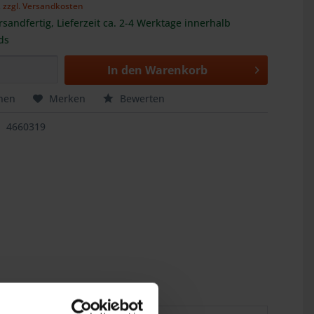
,
zzgl. Versandkosten
rsandfertig, Lieferzeit ca. 2-4 Werktage innerhalb
ds
In den
Warenkorb
hen
Merken
Bewerten
4660319