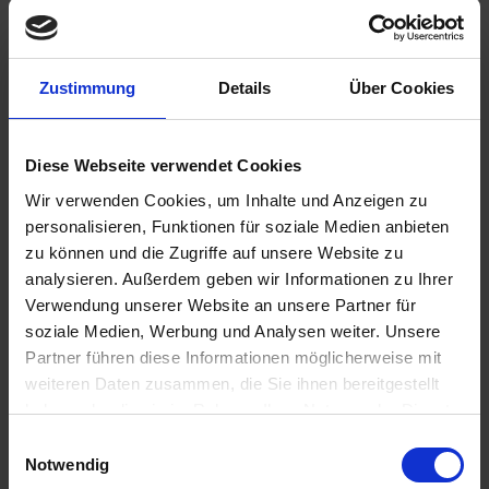
Zustimmung
Details
Über Cookies
176,90 €
Diese Webseite verwendet Cookies
inkl. ges. USt.,
zzgl. Versandkosten
Wir verwenden Cookies, um Inhalte und Anzeigen zu
Sofort versandfertig, Lieferzeit ca. 2-4 Werktage innerhalb
personalisieren, Funktionen für soziale Medien anbieten
Deutschlands
zu können und die Zugriffe auf unsere Website zu
analysieren. Außerdem geben wir Informationen zu Ihrer
In den
Warenkorb
Verwendung unserer Website an unsere Partner für
Merken
Bewerten
soziale Medien, Werbung und Analysen weiter. Unsere
Partner führen diese Informationen möglicherweise mit
Artikel Nr.:
1811442
weiteren Daten zusammen, die Sie ihnen bereitgestellt
haben oder die sie im Rahmen Ihrer Nutzung der Dienste
Beschreibung
gesammelt haben. Sie geben Einwilligung zu unseren
Einwilligungsauswahl
Cookies, wenn Sie unsere Webseite weiterhin nutzen.
Notwendig
Neuauflage der klassischen Krümmer. Beste Qualität.
Hochwertige Ausführung. Hohe Passgenaugkeit....
mehr