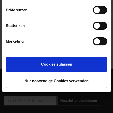
Präferenzen
Bewertungen
0
Bewertungen lesen, schreiben und diskutieren...
mehr
Statistiken
Zubehör
3
Marketing
Kunden kauften auch
Kunden haben sich ebenfalls angesehen
Cookies zulassen
Nur notwendige Cookies verwenden
Abonnieren Sie den kostenlosen Newsletter und verpassen
Sie keine Neuigkeit oder Aktion mehr von Siebenrock.
Newsletter abonnieren