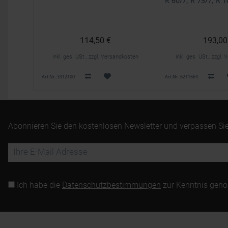
R 60/7, R 75/7, R 
114,50 €
193,00
inkl. ges. USt., zzgl. Versandkosten
inkl. ges. USt., zzgl
Art.Nr. 3312100
Art.Nr. 6211664
Abonnieren Sie den kostenlosen Newsletter und verpassen Sie
Ich habe die
Datenschutzbestimmungen
zur Kenntnis gen