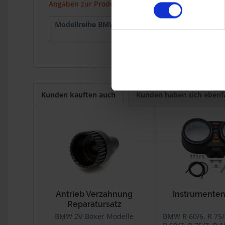
Angaben zur Produktsicherheit
Modellreihe BMW :
R 50/5
1969
R 75/5
1969
Kunden kauften auch
Kunden haben sich ebenf
Antrieb Verzahnung
Instrumente
Reparatursatz
BMW 2V Boxer Modelle
BMW R 60/6, R 75/6