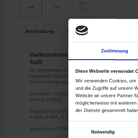
Beschreibung
Bewertungen
0
Zustimmung
Halbrundniet
5x20
Für Mitnehmer Hinterrad Art.Nr. 3631325.
Diese Webseite verwendet 
Hergestellt aus robustem und langlebigem Materia
Wir verwenden Cookies, um I
präzise Fertigung gewährleistet er eine optimale K
und die Zugriffe auf unsere 
Es werden 10 Stück pro Rad benötigt.
Website an unsere Partner fü
Preis pro Stück.
möglicherweise mit weiteren
der Dienste gesammelt haben
Ersatzteil für die klassischen BMW Zweiventil Boxer
R 50/5, R 60/5, R 75/5,
Einwilligungsauswahl
Vergleiche 07119947165
Notwendig