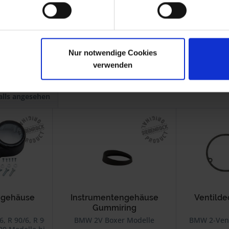
-1973
R 60/5
1969-1973
-1973
Nur notwendige Cookies
verwenden
alls angesehen
ngehäuse
Instrumentengehäuse
Ventilde
Gummiring
, R 90/6, R 90S,
BMW 2V Boxer Modelle
BMW 2-Vent