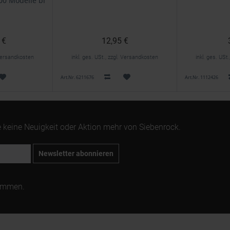
100 Modelle bis 9/77
 €
12,95 €
. Versandkosten
inkl. ges. USt., zzgl. Versandkosten
inkl. ges. USt
Art.Nr. 6211676
Art.Nr. 1112426
 keine Neuigkeit oder Aktion mehr von Siebenrock.
Newsletter abonnieren
ommen.