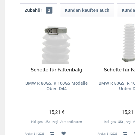
Zubehör
2
Kunden kauften auch
Kunde
Schelle für Faltenbalg
Schelle für F
BMW R 80GS, R 100GS Modelle
BMW R 80GS, R 1
Oben D44
Unten 
15,21 €
15,21
inkl. ges. USt., zzgl. Versandkosten
inkl. ges. USt., zzgl
Art.Nr. 3142225
Art.Nr. 3142226