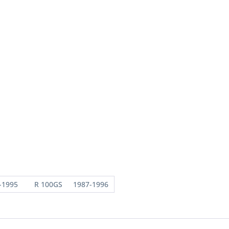
-1995
R 100GS
1987-1996