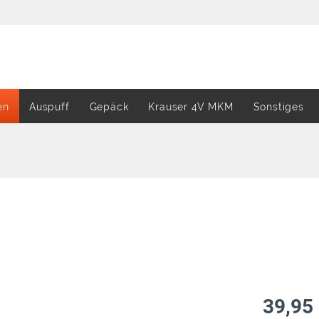
en
Auspuff
Gepäck
Krauser 4V MKM
Sonstiges
39,95