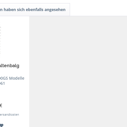
n haben sich ebenfalls angesehen
altenbalg
00GS Modelle
D61
 €
. Versandkosten