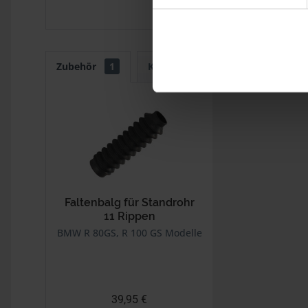
Zubehör
1
Kunden kauften auch
Kunde
Faltenbalg für Standrohr
11 Rippen
BMW R 80GS, R 100 GS Modelle
39,95 €