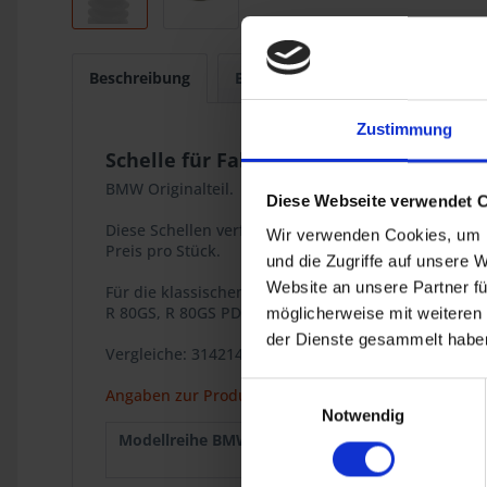
Beschreibung
Bewertungen
0
Zustimmung
Schelle für Faltenbalg
BMW Originalteil.
Diese Webseite verwendet 
Diese Schellen verfügen über ein Clip-on-Befestigu
Wir verwenden Cookies, um I
Preis pro Stück.
und die Zugriffe auf unsere 
Website an unsere Partner fü
Für die klassischen BMW 2V Boxer Modelle
R 80GS, R 80GS PD, R 100GS, R 100GS PD.
möglicherweise mit weiteren
der Dienste gesammelt haben
Vergleiche: 31421458225 / 31-42-1-458-225
Einwilligungsauswahl
Angaben zur Produktsicherheit
Notwendig
Modellreihe BMW :
R 80GS
1987
R 100GS
1987