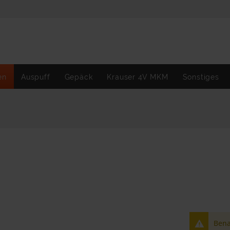
en
Auspuff
Gepäck
Krauser 4V MKM
Sonstiges
Bena