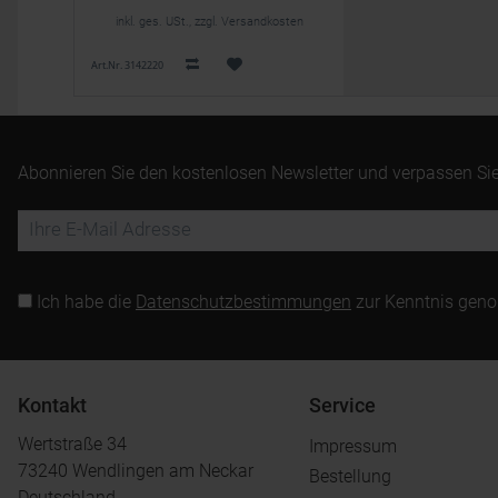
inkl. ges. USt., zzgl. Versandkosten
Art.Nr. 3142220
Abonnieren Sie den kostenlosen Newsletter und verpassen Sie
Ich habe die
Datenschutzbestimmungen
zur Kenntnis gen
Kontakt
Service
Wertstraße 34
Impressum
73240 Wendlingen am Neckar
Bestellung
Deutschland