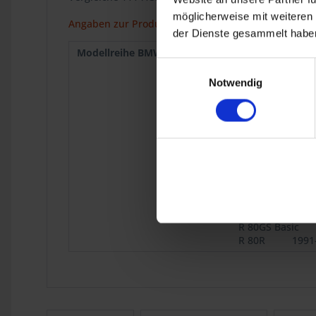
möglicherweise mit weiteren
Angaben zur Produktsicherheit
der Dienste gesammelt haben
Modellreihe BMW :
R 50/5
1969
R 75/5
1969
Einwilligungsauswahl
R 75/6
1973
Notwendig
R 90S
1973
R 75/7
1976
R 80
9.1980
R 100
9.1980
R 45
9.1980
R 65
9.1980
R 80 Mono
1984
R 65GS
1987
R 80ST
1982
R 80GS Basic
R 80R
1991