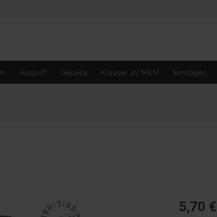
en
Auspuff
Gepäck
Krauser 4V MKM
Sonstiges
5,70 €