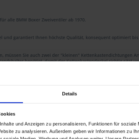
 für alle BMW Boxer Zweiventiler ab 1970.
l und garantiert Ihnen höchste Qualität, konsequent optimiert bis 
, müssen Sie auch zwei der "kleinen" Kettenkastendichtungen Art
andshalter benötigt, damit der Kettenkastendeckel richtig sitzt und
Art.Nr. 1211848 und die Kurbelwellendichtung Art.Nr. 1114011 zu 
Details
 R 60/7, R 75/7, R 80/7, R 80RT, R 80, R 100/7, R 100S, R 100RS, R 10
Cookies
0GS PD, R 80R, R 100R, R 100R Mystic, R 80GS Basic
nhalte und Anzeigen zu personalisieren, Funktionen für soziale
00RT
Website zu analysieren. Außerdem geben wir Informationen zu I
r soziale Medien, Werbung und Analysen weiter. Unsere Partner