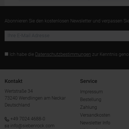
Abonnieren Sie den kostenlosen Newsletter und verpassen Sie
Ich habe die
Datenschutzbestimmungen
zur Kenntnis gen
Kontakt
Service
Wertstraße 34
Impressum
73240 Wendlingen am Neckar
Bestellung
Deutschland
Zahlung
Versandkosten
+49 7024 4688-0
Newsletter Info
info@siebenrock.com