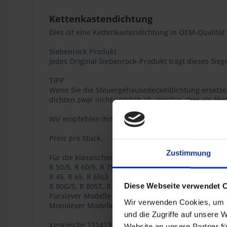
Kettenkastendichtung
Dies ist eine Kettenkastendichtung in OEM-Qualität
Siebenrock Produkt
Jedes Original Siebenrock-Produkt trägt dieses Siege
TIPP
Wenn Sie die Steuergehäusedeckeldichtung ersetzen
dichten zwar nicht wirklich ab, werden aber als Abst
Wir empfehlen Ihnen auch, den Hall-Sensor-O-Ring 
Preis pro Stück.
Zustimmung
Für die klassischen BMW Zweiventil Boxer Modelle:
R 50/5, R 60/5, R 75/5, R 60/6, R 75/6, R 90/6, R 90S,
R 45, R 65, R 65LS
R 80G/S, R 80ST, R 65GS,
Diese Webseite verwendet 
Paralever Modelle R 80GS, R 100GS, R 80GS PD, R 10
Wir verwenden Cookies, um I
Monolever Modelle R 65, R 80, R 80RT, R 100RS, R 1
und die Zugriffe auf unsere 
Vergleiche 11141338428 / 11-14-1-338-428S
Website an unsere Partner fü