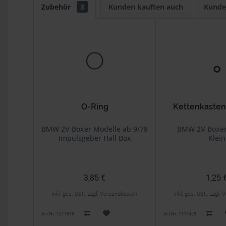
Zubehör
3
Kunden kauften auch
Kunde
O-Ring
Kettenkasten
BMW 2V Boxer Modelle ab 9/78
BMW 2V Boxer
Impulsgeber Hall Box
Klein
3,85 €
1,25 
inkl. ges. USt., zzgl. Versandkosten
inkl. ges. USt., zzgl
Art.Nr. 1211848
Art.Nr. 1114429