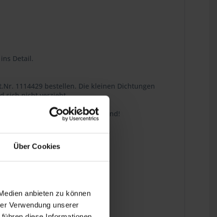
ins Detail.
.Nr. 1114429 bestellen. Die kleinen Dichtungen
 sich nicht verzieht.
ersetzen, wenn Sie schon dabei sind!
Über Cookies
0RT, R 100CS
 Medien anbieten zu können
hrer Verwendung unserer
 führen diese Informationen