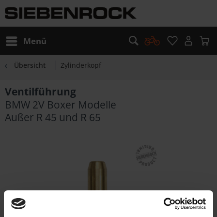
Menü
Übersicht
Zylinderkopf
Ventilführung
BMW 2V Boxer Modelle
Außer R 45 und R 65