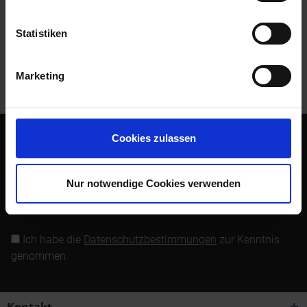
Bewertungen lesen, schreiben und diskutieren...
mehr
Statistiken
Kunden kauften auch
Marketing
Kunden haben sich ebenfalls angesehen
Cookies zulassen
Abonnieren Sie den kostenlosen Newsletter und verpassen
Sie keine Neuigkeit oder Aktion mehr von Siebenrock.
Nur notwendige Cookies verwenden
Newsletter abonnieren
Ich habe die
Datenschutzbestimmungen
zur Kenntnis
genommen.