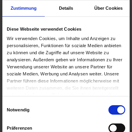
Zustimmung
Details
Über Cookies
14,85 €
Diese Webseite verwendet Cookies
inkl. ges. USt.,
zzgl. Versandkosten
Wir verwenden Cookies, um Inhalte und Anzeigen zu
Sofort versandfertig, Lieferzeit ca. 2-4 Werktage innerhalb
personalisieren, Funktionen für soziale Medien anbieten
Deutschlands
zu können und die Zugriffe auf unsere Website zu
In den
Warenkorb
analysieren. Außerdem geben wir Informationen zu Ihrer
Verwendung unserer Website an unsere Partner für
Merken
Bewerten
soziale Medien, Werbung und Analysen weiter. Unsere
Partner führen diese Informationen möglicherweise mit
Artikel Nr.:
1112708
weiteren Daten zusammen, die Sie ihnen bereitgestellt
haben oder die sie im Rahmen Ihrer Nutzung der Dienste
Beschreibung
gesammelt haben. Sie geben Einwilligung zu unseren
Einwilligungsauswahl
Cookies, wenn Sie unsere Webseite weiterhin nutzen.
Hochwertige, OEM-äquivalente Ersatz-Ventilführung.
Notwendig
Einlass und Auslass. In der Schweiz...
mehr
Präferenzen
Bewertungen
0