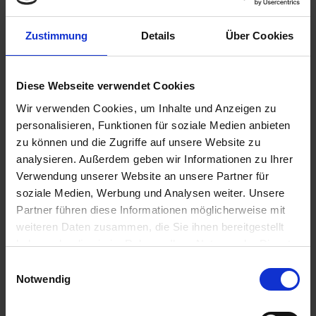
Zustimmung
Details
Über Cookies
6,50 €
inkl. ges. USt.,
zzgl. Versandkosten
Diese Webseite verwendet Cookies
Sofort versandfertig, Lieferzeit ca. 2-4 Werktage innerhalb
Wir verwenden Cookies, um Inhalte und Anzeigen zu
Deutschlands
personalisieren, Funktionen für soziale Medien anbieten
In den
Warenkorb
zu können und die Zugriffe auf unsere Website zu
analysieren. Außerdem geben wir Informationen zu Ihrer
Merken
Bewerten
Verwendung unserer Website an unsere Partner für
soziale Medien, Werbung und Analysen weiter. Unsere
Artikel Nr.:
1134176
Partner führen diese Informationen möglicherweise mit
weiteren Daten zusammen, die Sie ihnen bereitgestellt
Beschreibung
haben oder die sie im Rahmen Ihrer Nutzung der Dienste
OEM-Ersatzventilfeder. Im Laufe der Jahre werden die
gesammelt haben. Sie geben Einwilligung zu unseren
Einwilligungsauswahl
Ventilfedern schwächer. Um die beste...
mehr
Cookies, wenn Sie unsere Webseite weiterhin nutzen.
Notwendig
Bewertungen
0