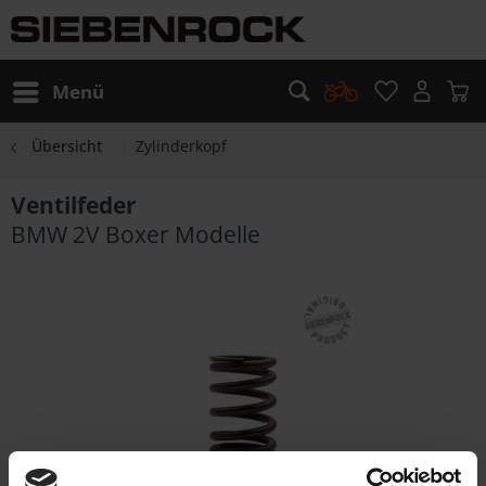
Menü
Übersicht
Zylinderkopf
Ventilfeder
BMW 2V Boxer Modelle