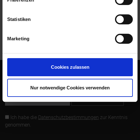
Zubehör
3
Statistiken
Kunden kauften auch
Marketing
Kunden haben sich ebenfalls angesehen
Cookies zulassen
Abonnieren Sie den kostenlosen Newsletter und verpassen
Sie keine Neuigkeit oder Aktion mehr von Siebenrock.
Nur notwendige Cookies verwenden
Newsletter abonnieren
Ich habe die
Datenschutzbestimmungen
zur Kenntnis
genommen.