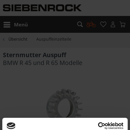
Menü
Übersicht
Auspuffeinzelteile
Sternmutter Auspuff
BMW R 45 und R 65 Modelle