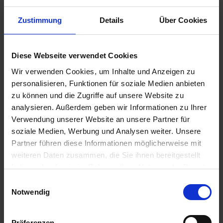
Zustimmung
Details
Über Cookies
28,65 €
inkl. ges. USt.,
zzgl. Versandkosten
Sofort versandfertig, Lieferzeit ca. 2-4 Werktage innerhalb
Diese Webseite verwendet Cookies
Deutschlands
Wir verwenden Cookies, um Inhalte und Anzeigen zu
personalisieren, Funktionen für soziale Medien anbieten
In den
Warenkorb
zu können und die Zugriffe auf unsere Website zu
analysieren. Außerdem geben wir Informationen zu Ihrer
Merken
Bewerten
Verwendung unserer Website an unsere Partner für
Artikel Nr.:
1821595
soziale Medien, Werbung und Analysen weiter. Unsere
Partner führen diese Informationen möglicherweise mit
weiteren Daten zusammen, die Sie ihnen bereitgestellt
Beschreibung
haben oder die sie im Rahmen Ihrer Nutzung der Dienste
Preis pro Stück. TIPP Bitte bestellen Sie den Klemmring
gesammelt haben. Sie geben Einwilligung zu unseren
Einwilligungsauswahl
Art.Nr. 1821598 gleich mit....
mehr
Cookies, wenn Sie unsere Webseite weiterhin nutzen.
Notwendig
Bewertungen
0
Bewertungen lesen, schreiben und diskutieren...
mehr
Präferenzen