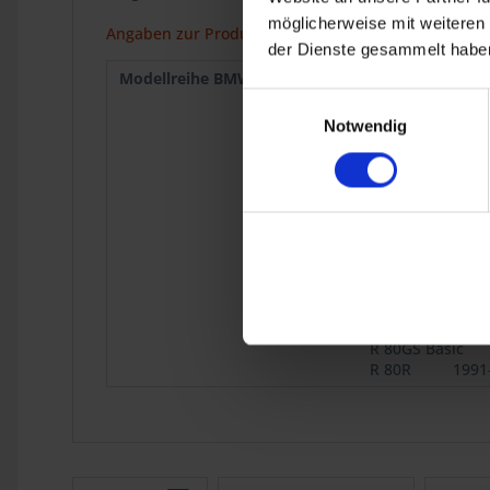
möglicherweise mit weiteren
Angaben zur Produktsicherheit
der Dienste gesammelt haben
Modellreihe BMW :
R 50/5
1969
R 75/5
1969
Einwilligungsauswahl
R 75/6
1973
Notwendig
R 90S
1973
R 75/7
1976
R 80
9.1980
R 100
9.1980
R 45
9.1980
R 65
9.1980
R 80 Mono
1984
R 65GS
1987
R 80ST
1982
R 80GS Basic
R 80R
1991