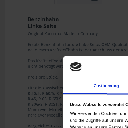
Benzinhahn
Linke Seite
Original Karcoma. Made in Germany
Ersatz-Benzinhahn für die linke Seite. OEM-Qualität
Bei diesem Kraftstoffhahn ist der Anschluss der Kra
Das Kraftstoffventil enthält den Schmutzfänger und 
nicht benötigt wird.
Preis pro Stück.
Zustimmung
Für die klassischen BMW 2V Boxer Modelle
R 50/5, R 60/5, R 75/5, R 60/6, R 75/6, R 90/6, R 90S,
R 45, R 65, R 65LS
R 80G/S, R 80ST, R 65GS,
Diese Webseite verwendet 
Monolever Modelle R 65, R 80, R 80RT, R 100RT, R 1
Wir verwenden Cookies, um I
Paralever Modelle R 80GS, R 100GS, R 80GS PD, R 10
und die Zugriffe auf unsere 
Vergleiche: 16122307113 / 16-12-2-307-113.
Website an unsere Partner fü