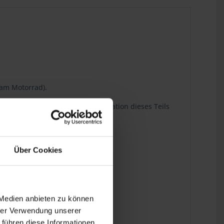
 am Motorrad).
g Art.Nr. 1612060 bei der Installation dieses Teils
Über Cookies
0RT, R 100CS
 Medien anbieten zu können
hrer Verwendung unserer
 führen diese Informationen