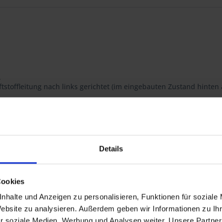
.
ftstoffleitung nach links gerichtet (im eingebauten Zustand hinten
der Aluminiumfuß dient als Dichtung, so dass die Faserstoffdichtun
Details
 R 60/7, R 75/7, R 80/7, R 80RT, R 80, R 100/7, R 100S, R 100RS, R 10
Cookies
00RS
nhalte und Anzeigen zu personalisieren, Funktionen für soziale
0GS PD, R 80R, R 80R Mystic, R 100R, R 100R Mystic, R 80GS Basic
Website zu analysieren. Außerdem geben wir Informationen zu I
r soziale Medien, Werbung und Analysen weiter. Unsere Partner