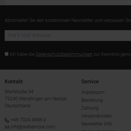
Abonnieren Sie den kostenlosen Newsletter und verpassen Sie
Ich habe die
Datenschutzbestimmungen
zur Kenntnis gen
Kontakt
Service
Wertstraße 34
Impressum
73240 Wendlingen am Neckar
Bestellung
Deutschland
Zahlung
Versandkosten
+49 7024 4688-0
Newsletter Info
info@siebenrock.com