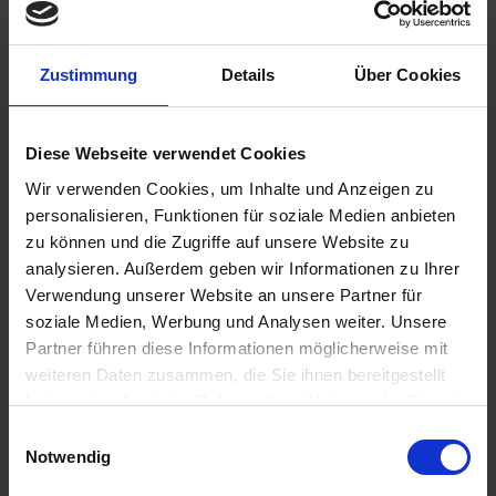
Zustimmung
Details
Über Cookies
1,95 €
Diese Webseite verwendet Cookies
inkl. ges. USt.,
zzgl. Versandkosten
Sofort versandfertig, Lieferzeit ca. 2-4 Werktage innerhalb
Wir verwenden Cookies, um Inhalte und Anzeigen zu
Deutschlands
personalisieren, Funktionen für soziale Medien anbieten
zu können und die Zugriffe auf unsere Website zu
In den
Warenkorb
analysieren. Außerdem geben wir Informationen zu Ihrer
Verwendung unserer Website an unsere Partner für
Merken
Bewerten
soziale Medien, Werbung und Analysen weiter. Unsere
Partner führen diese Informationen möglicherweise mit
Artikel Nr.:
1612060
weiteren Daten zusammen, die Sie ihnen bereitgestellt
haben oder die sie im Rahmen Ihrer Nutzung der Dienste
Beschreibung
gesammelt haben. Sie geben Einwilligung zu unseren
Einwilligungsauswahl
Vf 13,5 x 18,5 Ersatz-Dichtring für den Benzinhahn mit
Cookies, wenn Sie unsere Webseite weiterhin nutzen.
Notwendig
geradem Abgang.. Passt zwischen Tank und...
mehr