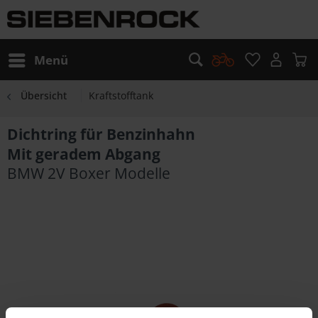
Menü
Übersicht
Kraftstofftank
Dichtring für Benzinhahn
Mit geradem Abgang
BMW 2V Boxer Modelle