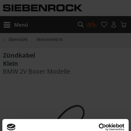
Menü
Übersicht
Motorelektrik
Zündkabel
Klein
BMW 2V Boxer Modelle