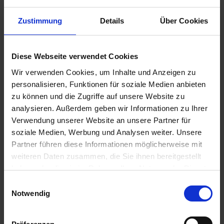
Zustimmung
Details
Über Cookies
49,50 €
Diese Webseite verwendet Cookies
inkl. ges. USt.,
zzgl. Versandkosten
Wir verwenden Cookies, um Inhalte und Anzeigen zu
Sofort versandfertig, Lieferzeit ca. 2-4 Werktage innerhalb
personalisieren, Funktionen für soziale Medien anbieten
Deutschlands
zu können und die Zugriffe auf unsere Website zu
analysieren. Außerdem geben wir Informationen zu Ihrer
In den
Warenkorb
Verwendung unserer Website an unsere Partner für
soziale Medien, Werbung und Analysen weiter. Unsere
Merken
Bewerten
Partner führen diese Informationen möglicherweise mit
weiteren Daten zusammen, die Sie ihnen bereitgestellt
Artikel Nr.:
1212453
haben oder die sie im Rahmen Ihrer Nutzung der Dienste
gesammelt haben. Sie geben Einwilligung zu unseren
Einwilligungsauswahl
Beschreibung
Cookies, wenn Sie unsere Webseite weiterhin nutzen.
Notwendig
Mit Metall Zündkerzenstecker. CSM Zündleitung mit
Silikonummantelung. Äußerst stabil und bis zu...
mehr