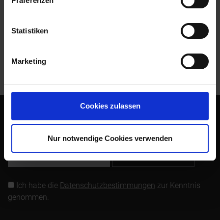
Präferenzen
Bewertungen
0
Bewertungen lesen, schreiben und diskutieren...
mehr
Statistiken
Kunden kauften auch
Marketing
Kunden haben sich ebenfalls angesehen
Cookies zulassen
Abonnieren Sie den kostenlosen Newsletter und verpassen
Sie keine Neuigkeit oder Aktion mehr von Siebenrock.
Nur notwendige Cookies verwenden
Newsletter abonnieren
Ich habe die
Datenschutzbestimmungen
zur Kenntnis
genommen.