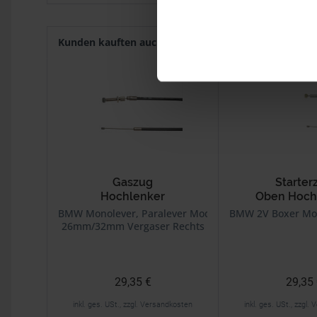
Kunden kauften auch
Kunden haben sich ebenf
Gaszug
Starter
Hochlenker
Oben Hoch
BMW Monolever, Paralever Modelle
BMW 2V Boxer Mod
26mm/32mm Vergaser Rechts
29,35 €
29,35
inkl. ges. USt., zzgl. Versandkosten
inkl. ges. USt., zzgl