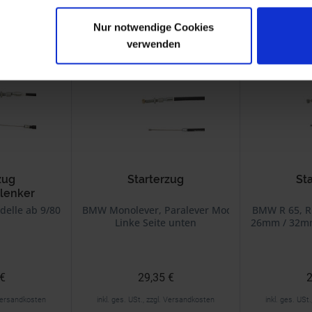
Nur notwendige Cookies
alls angesehen
verwenden
zug
Starterzug
St
lenker
elle ab 9/80
BMW Monolever, Paralever Modelle
BMW R 65, R 
Linke Seite unten
26mm / 32mm
 €
29,35 €
2
. Versandkosten
inkl. ges. USt., zzgl. Versandkosten
inkl. ges. USt