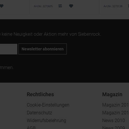
Art.Nr. 3273605
Art.Nr. 3273138
 keine Neuigkeit oder Aktion mehr von Siebenrock.
Newsletter abonnieren
ommen.
Rechtliches
Magazin
Cookie-Einstellungen
Magazin 20
Datenschutz
Magazin 20
Widerrufsbelehrung
News 2010
AGB
News 2009