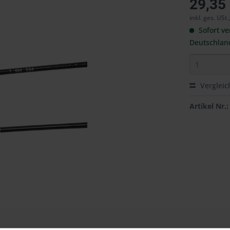
29,35
inkl. ges. USt.
Sofort ve
Deutschlan
Vergleic
Artikel Nr.: