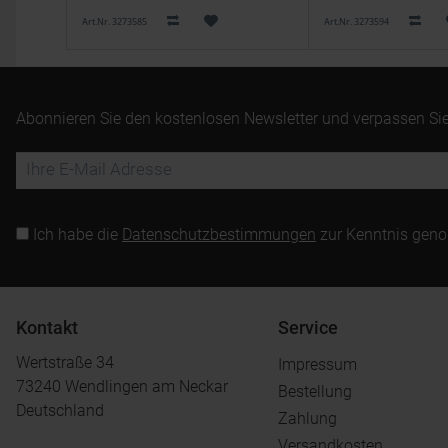
Art.Nr. 3273585
Art.Nr. 3273594
Abonnieren Sie den kostenlosen Newsletter und verpassen Sie
Ich habe die
Datenschutzbestimmungen
zur Kenntnis gen
Kontakt
Service
Wertstraße 34
Impressum
73240 Wendlingen am Neckar
Bestellung
Deutschland
Zahlung
Versandkosten