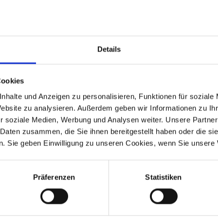
Details
 versehen, das Kabel ist aus rostfreiem Stahl gefertigt.
Cookies
nhalte und Anzeigen zu personalisieren, Funktionen für soziale
 R 80, R 80RT, R100RT
Website zu analysieren. Außerdem geben wir Informationen zu I
990.
r soziale Medien, Werbung und Analysen weiter. Unsere Partner
 Daten zusammen, die Sie ihnen bereitgestellt haben oder die s
. Sie geben Einwilligung zu unseren Cookies, wenn Sie unsere 
-1993
R 80 Mono
1984-1995
Präferenzen
Statistiken
-
R 80GS
1987-1995