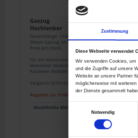
Gaszug
Hochlenker
Zustimmung
Gesamtlänge: 1158 mm (Hülle: 1070 mm).
Dieser Gaszug ist innen mit einer Teflonbeschichtung
Preis pro Stück.
Diese Webseite verwendet 
Für die klassischen BMW Zweiventil Boxer Modelle:
Wir verwenden Cookies, um I
Monolever Modelle R 65 (20kW), R 65 (35kW) R 65RT,
und die Zugriffe auf unsere 
Paralever Modelle R 80GS bis 1990, R 80GS PD bis 1
Website an unsere Partner fü
Vergleich 32731454584 / 32-73-1-454-584
möglicherweise mit weiteren
der Dienste gesammelt haben
Angaben zur Produktsicherheit
Einwilligungsauswahl
Modellreihe BMW :
R 65 Mono
1985
Notwendig
R 100
1986
Mono
1995