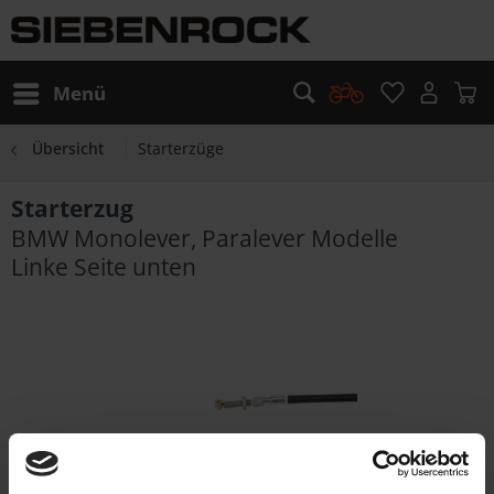
Menü
Übersicht
Starterzüge
Starterzug
BMW Monolever, Paralever Modelle
Linke Seite unten