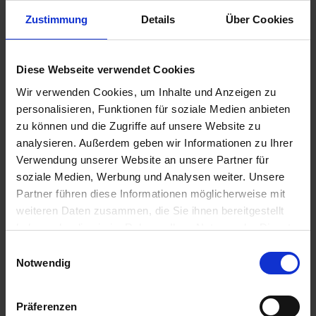
Zustimmung
Details
Über Cookies
29,35 €
Diese Webseite verwendet Cookies
inkl. ges. USt.,
zzgl. Versandkosten
Wir verwenden Cookies, um Inhalte und Anzeigen zu
Sofort versandfertig, Lieferzeit ca. 2-4 Werktage innerhalb
personalisieren, Funktionen für soziale Medien anbieten
Deutschlands
zu können und die Zugriffe auf unsere Website zu
In den
Warenkorb
analysieren. Außerdem geben wir Informationen zu Ihrer
Verwendung unserer Website an unsere Partner für
Merken
Bewerten
soziale Medien, Werbung und Analysen weiter. Unsere
Partner führen diese Informationen möglicherweise mit
Artikel Nr.:
3273605
weiteren Daten zusammen, die Sie ihnen bereitgestellt
haben oder die sie im Rahmen Ihrer Nutzung der Dienste
Beschreibung
gesammelt haben. Sie geben Einwilligung zu unseren
Einwilligungsauswahl
Cookies, wenn Sie unsere Webseite weiterhin nutzen.
Gesamtlänge 425mm (Hülle: 325mm). Dieser Starterzug ist
Notwendig
innen mit einer Teflonbeschichtung...
mehr
Präferenzen
Bewertungen
0