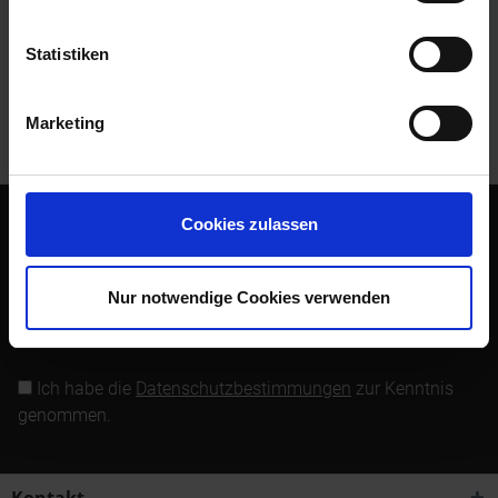
Bewertungen lesen, schreiben und diskutieren...
mehr
Statistiken
Kunden kauften auch
Marketing
Kunden haben sich ebenfalls angesehen
Cookies zulassen
Abonnieren Sie den kostenlosen Newsletter und verpassen
Sie keine Neuigkeit oder Aktion mehr von Siebenrock.
Nur notwendige Cookies verwenden
Newsletter abonnieren
Ich habe die
Datenschutzbestimmungen
zur Kenntnis
genommen.