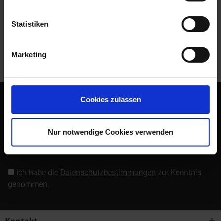
Bewertungen lesen, schreiben und diskutieren...
mehr
Statistiken
Kunden kauften auch
Marketing
Kunden haben sich ebenfalls angesehen
Cookies zulassen
Abonnieren Sie den kostenlosen Newsletter und verpassen
Sie keine Neuigkeit oder Aktion mehr von Siebenrock.
Nur notwendige Cookies verwenden
Newsletter abonnieren
Ich habe die
Datenschutzbestimmungen
zur Kenntnis
genommen.