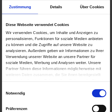
Zustimmung
Details
Über Cookies
29,35 €
Diese Webseite verwendet Cookies
inkl. ges. USt.,
zzgl. Versandkosten
Wir verwenden Cookies, um Inhalte und Anzeigen zu
Sofort versandfertig, Lieferzeit ca. 2-4 Werktage innerhalb
personalisieren, Funktionen für soziale Medien anbieten
Deutschlands
zu können und die Zugriffe auf unsere Website zu
In den
Warenkorb
analysieren. Außerdem geben wir Informationen zu Ihrer
Verwendung unserer Website an unsere Partner für
Merken
Bewerten
soziale Medien, Werbung und Analysen weiter. Unsere
Partner führen diese Informationen möglicherweise mit
Artikel Nr.:
3273232
weiteren Daten zusammen, die Sie ihnen bereitgestellt
haben oder die sie im Rahmen Ihrer Nutzung der Dienste
Beschreibung
gesammelt haben. Sie geben Einwilligung zu unseren
Einwilligungsauswahl
Cookies, wenn Sie unsere Webseite weiterhin nutzen.
Gesamtlänge: 395 mm (Hülle: 285 mm) Dreiteilige
Notwendig
Ausfphrung. Dieser Gaszug ist innen mit einer...
mehr
Präferenzen
Bewertungen
0