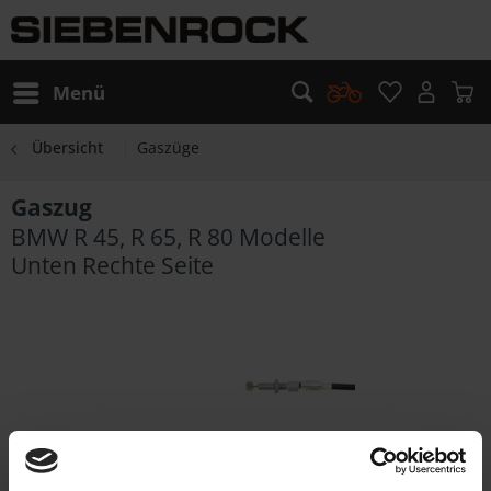
Menü
Übersicht
Gaszüge
Gaszug
BMW R 45, R 65, R 80 Modelle
Unten Rechte Seite